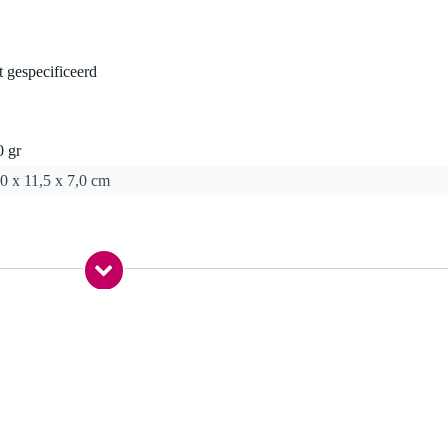
t gespecificeerd
0 gr
0 x 11,5 x 7,0 cm
s
chakelaar voor keuze en instellen
ng