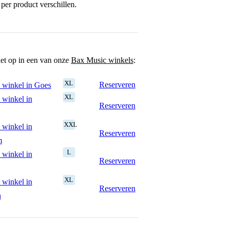
per product verschillen.
het op in een van onze
Bax Music winkels
:
XL
Reserveren
 winkel in Goes
XL
 winkel in
Reserveren
XXL
 winkel in
Reserveren
m
L
 winkel in
Reserveren
XL
 winkel in
Reserveren
n