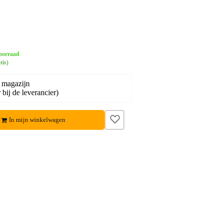
oorraad
tis)
 magazijn
bij de leverancier)
In mijn winkelwagen