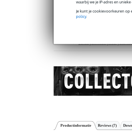
waarbij we je IP-adres en uniek
Je kunt je cookievoorkeuren op 
policy
.
Gratis verzending vanaf €
30 dagen 'niet goed geld ter
Productinformatie
Reviews
(7)
Down