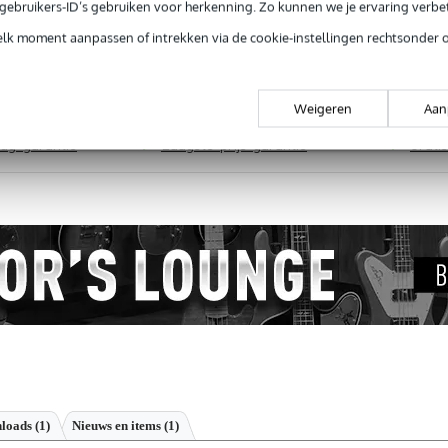
e gebruikers-ID’s gebruiken voor herkenning. Zo kunnen we je ervaring verb
elk moment aanpassen of intrekken via de cookie-instellingen rechtsonder 
Productinformatie
Weigeren
Aan
 99,-
3 jaar Bax Music garantie
Grati
ug' garantie
Laagste-prijs-garantie
Grati
loads (1)
Nieuws en items (1)