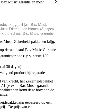
a Bax Music garantie en meer
oduct krijg je 4 jaar Bax Music
-Music Distribution binnen 45 dagen
e krijg je 3 jaar Bax Music Garantie.
ax Music Zekerheidspakket en krijg:
enop de standaard Bax Music Garantie
garantieperiode (i.p.v. eerste 180
maal 30 dagen)
vangend product bij reparatie
jft van kracht, het Zekerheidspakket
. Als je extra Bax Music garantie
dspakket dan komt deze bovenop de
antie.
eidspakket zijn gebaseerd op een
rijs. De prijs van een