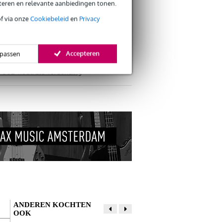
eteren en relevante aanbiedingen tonen.
of via onze
Cookiebeleid
en
Privacy
Accepteren
passen
s retourneren
s CO2-neutrale verzending
ANDEREN KOCHTEN
OOK