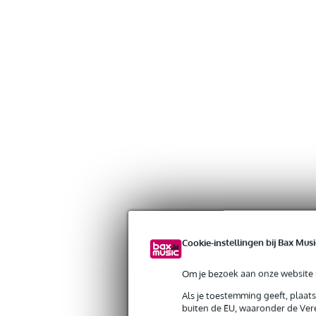
Cookie-instellingen bij Bax Musi
Om je bezoek aan onze website s
Als je toestemming geeft, plaat
buiten de EU, waaronder de Vere