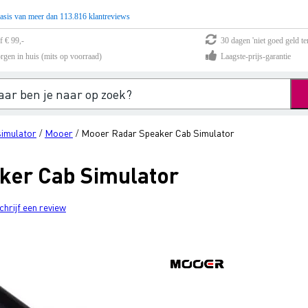
asis van meer dan 113.816 klantreviews
f € 99,-
30 dagen 'niet goed geld te
rgen in huis (mits op voorraad)
Laagste-prijs-garantie
imulator
Mooer
Mooer Radar Speaker Cab Simulator
/
/
ker Cab Simulator
chrijf een review