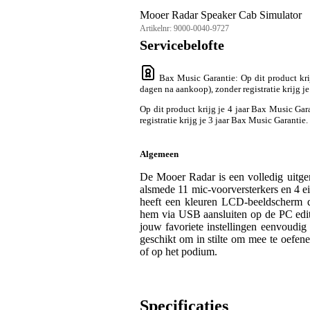
Mooer Radar Speaker Cab Simulator
Artikelnr:
9000-0040-9727
Servicebelofte
Bax Music Garantie
: Op dit product kr
dagen na aankoop), zonder registratie krijg j
Op dit product krijg je 4 jaar Bax Music Gar
registratie krijg je 3 jaar Bax Music Garantie.
Algemeen
De Mooer Radar is een volledig uitger
alsmede 11 mic-voorversterkers en 4 e
heeft een kleuren LCD-beeldscherm d
hem via USB aansluiten op de PC edito
jouw favoriete instellingen eenvoudi
geschikt om in stilte om mee te oefen
of op het podium.
Specificaties