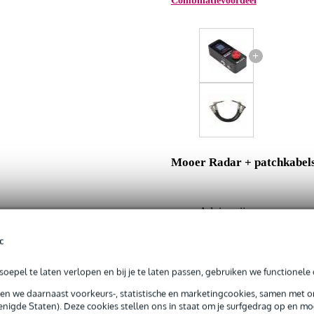
Combinatievoordeel
+
Mooer Radar + patchkabel
Adviesprijs
Jouw voordeel
c
Nu als combinatie voor
oepel te laten verlopen en bij je te laten passen, gebruiken we functionele 
sen we daarnaast voorkeurs-, statistische en marketingcookies, samen met 
In mijn winkelwagen
nigde Staten). Deze cookies stellen ons in staat om je surfgedrag op en mog