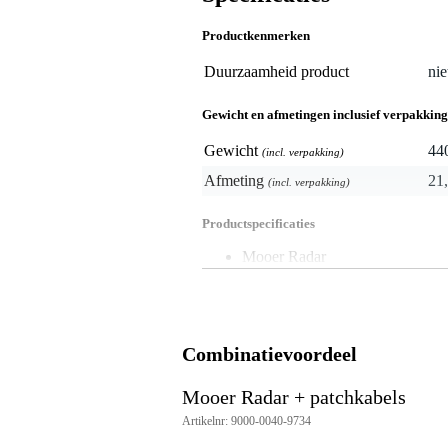
Productkenmerken
Duurzaamheid product
nie
Gewicht en afmetingen inclusief verpakking
Gewicht
44
(incl. verpakking)
Afmeting
21,
(incl. verpakking)
Productspecificaties
Mooer Radar
type effect: speakersimulator
30 speakerkast-simulaties
11 mic-voorversterker-simulatie
4 eindversterker-simulaties
volledig op maat instelbare EQ
Combinatievoordeel
36 gebruikersinstellingen
kleuren LCD-beeldscherm
Mooer Radar + patchkabels
menubediening knop/roterende s
6.3 mm mono IN/UIT jacks
Artikelnr: 9000-0040-9734
3.5 mm stereo koptelefoonuitga