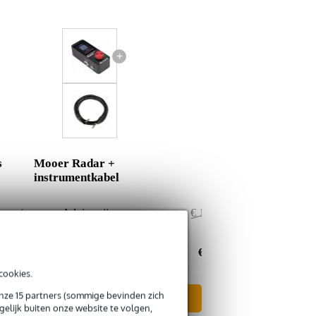
+
s
Mooer Radar +
instrumentkabel
€ 146,-
Adviesprijs
€ 149,50
€ 2,-
Jouw voordeel
€ 2,50
€ 144,-
Nu als combinatie voor
€ 147,-
cookies.
onze 15 partners (sommige bevinden zich
In mijn winkelwagen
elijk buiten onze website te volgen,