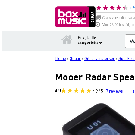
op b
Gratis verzending vana
Voor 23:00 besteld, mo
Bekijk alle
categorieën
Home
Gitaar
Gitaarversterker
Speakers
/
/
/
Mooer Radar Spea
4.9
4,9 / 5
7
reviews
s