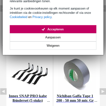
relevante aanbiedingen tonen.
Je kunt je cookievoorkeuren op elk moment aanpassen of
intrekken via de cookie-instellingen rechtsonder of via onze
Cookiebeleid
en
Privacy policy
.
Accepteren
Aanpassen
Accessoires (7)
Weigeren
Innox SNAP PRO kabe
Nichiban Gaffa Tape 1
D
lbinderset (5 stuks)
200 - 50 mm 50 mtr. Gr
a
ey