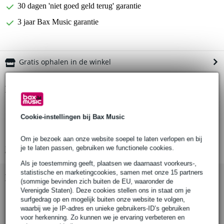
30 dagen 'niet goed geld terug' garantie
3 jaar Bax Music garantie
Gratis ophalen in de winkel
Productinformatie
aderen: 2.5 mm2, 13 AWG, BC 224 x 0.12 mm (Ø) (OFC)
Cookie-instellingen bij Bax Music
materiaal mantel: PVC 3.5 mm
connectoren: 2x NL2FXX-W-S
Om je bezoek aan onze website soepel te laten verlopen en bij
je te laten passen, gebruiken we functionele cookies.
Bekijk alle productspecificaties
Als je toestemming geeft, plaatsen we daarnaast voorkeurs-,
statistische en marketingcookies, samen met onze 15 partners
Bekijk ook eens (5)
(sommige bevinden zich buiten de EU, waaronder de
Verenigde Staten). Deze cookies stellen ons in staat om je
surfgedrag op en mogelijk buiten onze website te volgen,
waarbij we je IP-adres en unieke gebruikers-ID’s gebruiken
voor herkenning. Zo kunnen we je ervaring verbeteren en