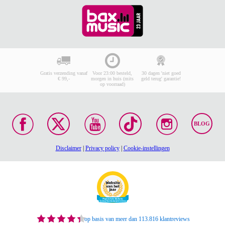
Gratis verzending vanaf
Voor 23:00 besteld,
30 dagen 'niet goed
€ 99,-
morgen in huis (mits
geld terug' garantie!
op voorraad)
BLOG
Disclaimer
|
Privacy policy
|
Cookie-instellingen
op basis van meer dan 113.816 klantreviews