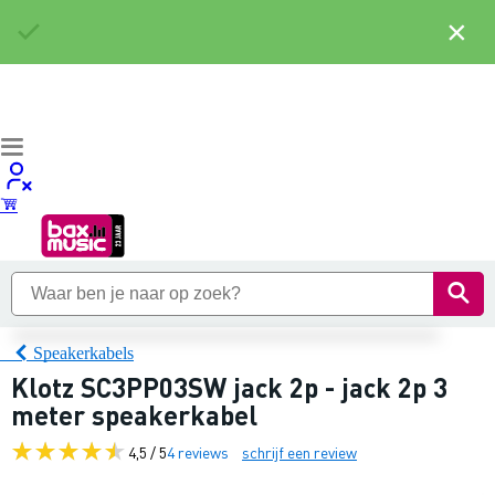
×
Speakerkabels
Klotz SC3PP03SW jack 2p - jack 2p 3
meter speakerkabel
4,5 / 5
4 reviews
schrijf een review