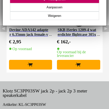
Aanpassen
Weigeren
Devine ADA142 adapte
SKB iSeries 1209-4 wat
r 6.35mm jack female-v
erdichte flightcase 305x
ergrendelbare speakera
229x114 mm
€ 2,95
€ 162,-
ansluiting
Op voorraad
Op voorraad bij de
leverancier
+
+
Klotz SC3PP03SW jack 2p - jack 2p 3 meter
speakerkabel
Artikelnr:
KL-SC3PP03SW