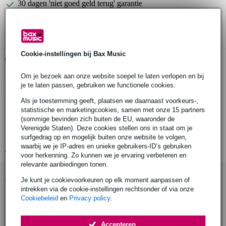
30 dagen 'niet goed geld terug' garantie
3 jaar Bax Music garantie
Cookie-instellingen bij Bax Music
Gratis ophalen in de winkel
Om je bezoek aan onze website soepel te laten verlopen en bij
je te laten passen, gebruiken we functionele cookies.
Productinformatie
Als je toestemming geeft, plaatsen we daarnaast voorkeurs-,
oerdegelijke en nauwkeurige speakerkabel
statistische en marketingcookies, samen met onze 15 partners
kabellengte: 3 m
(sommige bevinden zich buiten de EU, waaronder de
Verenigde Staten). Deze cookies stellen ons in staat om je
aderdikte: 2 x 2,5 mm2
surfgedrag op en mogelijk buiten onze website te volgen,
waarbij we je IP-adres en unieke gebruikers-ID’s gebruiken
Bekijk alle productspecificaties
voor herkenning. Zo kunnen we je ervaring verbeteren en
relevante aanbiedingen tonen.
Accessoires (2)
Je kunt je cookievoorkeuren op elk moment aanpassen of
intrekken via de cookie-instellingen rechtsonder of via onze
Cookiebeleid
en
Privacy policy
.
Accepteren