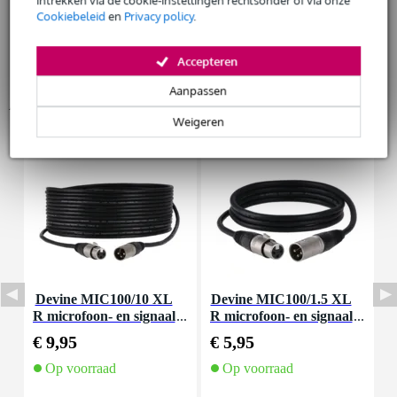
Cookiebeleid
en
Privacy policy
.
Accepteren
Aanpassen
Accessoires (23)
Weigeren
Devine MIC100/10 XL
Devine MIC100/1.5 XL
D
R microfoon- en signaal
R microfoon- en signaal
m
kabel 10 meter
kabel 1.5 meter
€ 9,95
€ 5,95
€
Op voorraad
Op voorraad