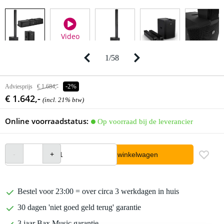
Video
1
/
58
Adviesprijs
€ 1.684,-
-2%
€ 1.642,-
(incl. 21% btw)
Online voorraadstatus:
Op voorraad bij de leverancier
In winkelwagen
Bestel voor 23:00 = over circa 3 werkdagen in huis
30 dagen 'niet goed geld terug' garantie
3 jaar Bax Music garantie