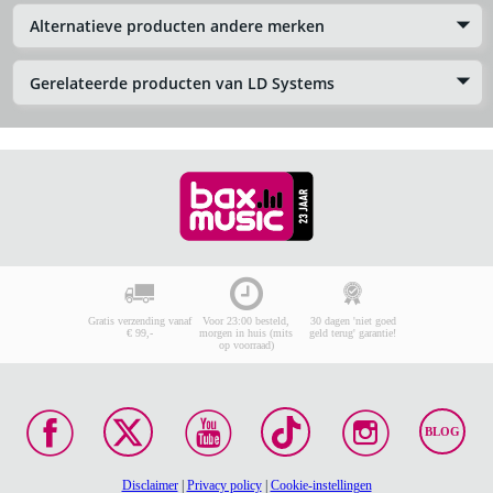
Alternatieve producten andere merken
Gerelateerde producten van LD Systems
Gratis verzending vanaf
Voor 23:00 besteld,
30 dagen 'niet goed
€ 99,-
morgen in huis (mits
geld terug' garantie!
op voorraad)
BLOG
Disclaimer
|
Privacy policy
|
Cookie-instellingen