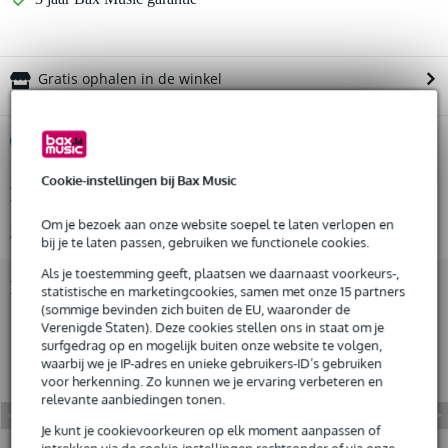
Gratis ophalen in de winkel
%
Huur dit product
Cookie-instellingen bij Bax Music
Productinformatie
Huur dit product al vanaf 117 euro per maand
Huur meerdere producten tegelijk: min. € 300,- en max.
Om je bezoek aan onze website soepel te laten verlopen en
Bekijk alle productspecificaties
€ 2.500,-
bij je te laten passen, gebruiken we functionele cookies.
Gratis
thuisbezorgd of op te halen in de winkel
Als je toestemming geeft, plaatsen we daarnaast voorkeurs-,
Al na 4 maanden maandelijks opzegbaar
Bekijk ook eens (3)
statistische en marketingcookies, samen met onze 15 partners
De mogelijkheid om je product(en) met korting te kopen
(sommige bevinden zich buiten de EU, waaronder de
Snelle vervanging door Bax Music bij een defect
Verenigde Staten). Deze cookies stellen ons in staat om je
surfgedrag op en mogelijk buiten onze website te volgen,
waarbij we je IP-adres en unieke gebruikers-ID’s gebruiken
Huur dit product
voor herkenning. Zo kunnen we je ervaring verbeteren en
relevante aanbiedingen tonen.
Je kunt je cookievoorkeuren op elk moment aanpassen of
intrekken via de cookie-instellingen rechtsonder of via onze