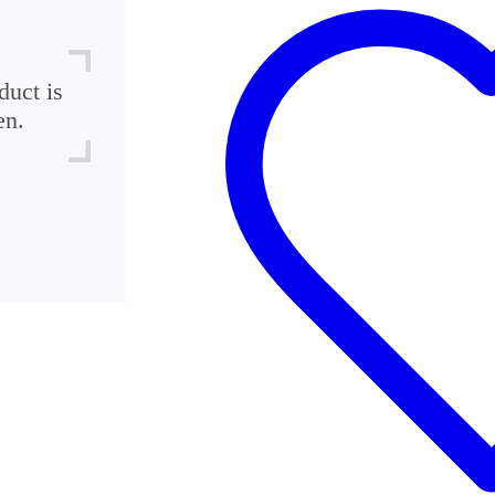
duct is
en.