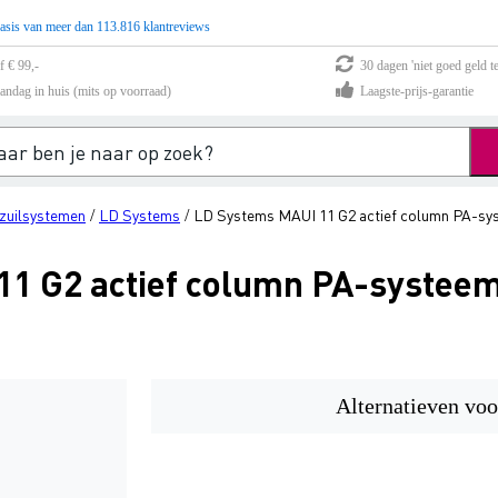
asis van meer dan 113.816 klantreviews
f € 99,-
30 dagen 'niet goed geld te
andag in huis (mits op voorraad)
Laagste-prijs-garantie
zuilsystemen
LD Systems
LD Systems MAUI 11 G2 actief column PA-sy
/
/
1 G2 actief column PA-systeem
Alternatieven voo