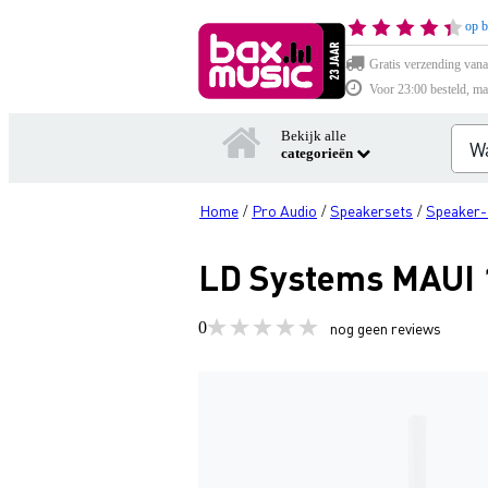
op b
Gratis verzending vana
Voor 23:00 besteld, ma
Bekijk alle
categorieën
Home
Pro Audio
Speakersets
Speaker-
/
/
/
LD Systems MAUI 1
0
nog geen reviews