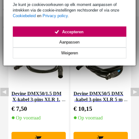
Je kunt je cookievoorkeuren op elk moment aanpassen of
Bekijk alle productspecificaties
intrekken via de cookie-instellingen rechtsonder of via onze
Cookiebeleid
en
Privacy policy
.
Accessoires (18)
Accepteren
Aanpassen
Weigeren
Devine DMX50/1.5 DM
Devine DMX50/5 DMX
D
X-kabel 3-pins XLR 1.
-kabel 3-pins XLR 5 m
-
5 meter
eter
€ 7,50
€ 10,15
€
Op voorraad
Op voorraad
+
+