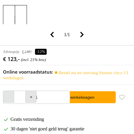
1
/
1
Adviesprijs
€ 140,-
-12%
€ 123,-
(incl. 21% btw)
Online voorraadstatus:
Bestel nu en ontvang binnen circa 13
werkdagen
In winkelwagen
Gratis verzending
30 dagen 'niet goed geld terug' garantie