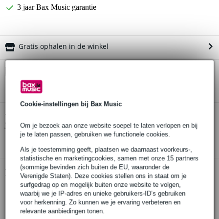
3 jaar Bax Music garantie
Gratis ophalen in de winkel
Kies nu voor 2 jaar extra Bax Music garantie en meer
voordelen
€ 6,15 eenmalig
Cookie-instellingen bij Bax Music
Konig & Meyer 26732 luidsprekerstatief
Twijfel je of de
bij
je past? Doe de check.
Om je bezoek aan onze website soepel te laten verlopen en bij
je te laten passen, gebruiken we functionele cookies.
Start de check
Als je toestemming geeft, plaatsen we daarnaast voorkeurs-,
statistische en marketingcookies, samen met onze 15 partners
(sommige bevinden zich buiten de EU, waaronder de
Productinformatie
Verenigde Staten). Deze cookies stellen ons in staat om je
surfgedrag op en mogelijk buiten onze website te volgen,
luidsprekerstatief
waarbij we je IP-adres en unieke gebruikers-ID’s gebruiken
voor herkenning. Zo kunnen we je ervaring verbeteren en
in hoogte verstelbaar: van 1110 tot 1810 mm
relevante aanbiedingen tonen.
materiaal: staal