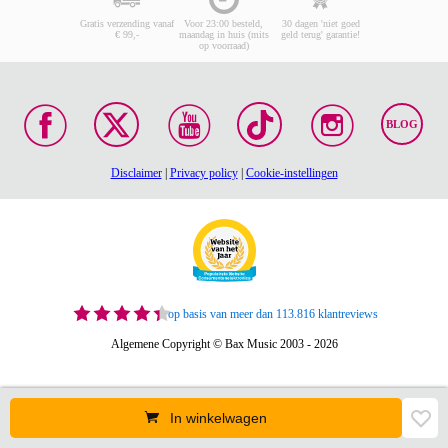
Gratis verzending vanaf
Voor 23:00 besteld,
30 dagen 'niet goed
€ 99,-
maandag in huis (mits
geld terug' garantie!
op voorraad)
BLOG
Disclaimer
|
Privacy policy
|
Cookie-instellingen
op basis van meer dan 113.816 klantreviews
Algemene Copyright © Bax Music 2003 - 2026
In winkelwagen