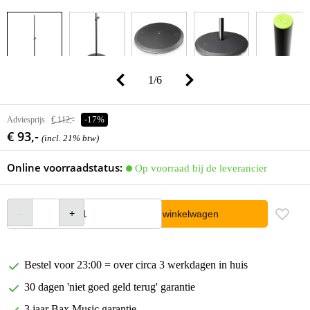
1
/
6
Adviesprijs
€ 112,-
-17%
€ 93,-
(incl. 21% btw)
Online voorraadstatus:
Op voorraad bij de leverancier
In winkelwagen
Bestel voor 23:00 = over circa 3 werkdagen in huis
30 dagen 'niet goed geld terug' garantie
3 jaar Bax Music garantie