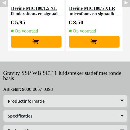
Devine MIC100/1.5 XL
Devine MIC100/5 XLR
D
R microfoon- en signaal
microfoon- en signaalk
a
kabel 1.5 meter
abel 5 meter
€ 5,95
€ 8,50
€
Op voorraad
Op voorraad
+
+
Gravity SSP WB SET 1 luidspreker statief met ronde
basis
Artikelnr:
9000-0057-0393
Productinformatie
Specificaties