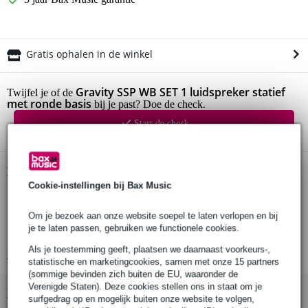
Gratis ophalen in de winkel
Gravity SSP WB SET 1 luidspreker statief
Twijfel je of de
met ronde basis
bij je past? Doe de check.
Start de check
Productinformatie
Cookie-instellingen bij Bax Music
Gravity SSP WB SET 1
luidsprekerstatief
Om je bezoek aan onze website soepel te laten verlopen en bij
je te laten passen, gebruiken we functionele cookies.
diameter voet: 45 cm
Als je toestemming geeft, plaatsen we daarnaast voorkeurs-,
Bekijk alle productspecificaties
statistische en marketingcookies, samen met onze 15 partners
(sommige bevinden zich buiten de EU, waaronder de
Verenigde Staten). Deze cookies stellen ons in staat om je
Bekijk ook eens (1)
surfgedrag op en mogelijk buiten onze website te volgen,