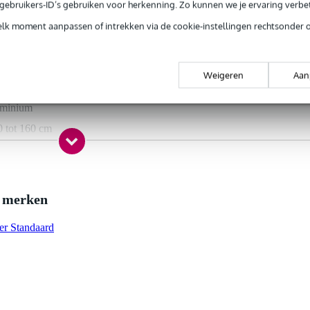
e gebruikers-ID’s gebruiken voor herkenning. Zo kunnen we je ervaring verb
t gespecificeerd
elk moment aanpassen of intrekken via de cookie-instellingen rechtsonder 
t gespecificeerd
tot 30 kg
Weigeren
Aan
art
uminium
0 tot 160 cm
im / sleeve
0 tot 160 cm
e merken
nee
nee
ker Standaard
l
teau
aar
nee