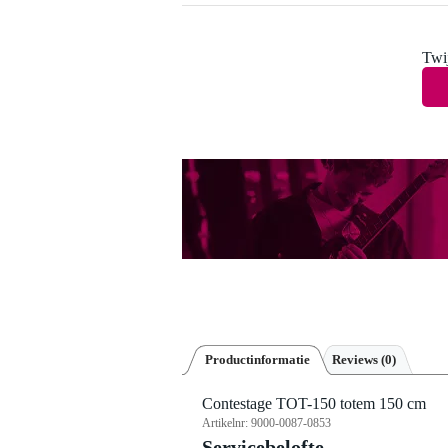
Twij
Productinformatie
Reviews
(0)
Contestage TOT-150 totem 150 cm
Artikelnr:
9000-0087-0853
Servicebelofte