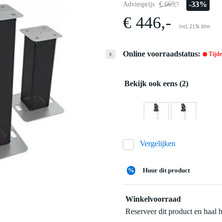
-33%
Adviesprijs
€ 665,-
€ 446,-
incl. 21% btw
Online voorraadstatus:
Tijdel
Bekijk ook eens (2)
Vergelijken
%
Huur dit product
Winkelvoorraad
Reserveer dit product en haal 