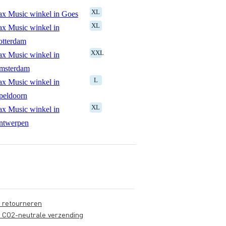
XL
x Music winkel in Goes
XL
x Music winkel in
otterdam
XXL
x Music winkel in
msterdam
L
x Music winkel in
peldoorn
XL
x Music winkel in
ntwerpen
s retourneren
s CO2-neutrale verzending