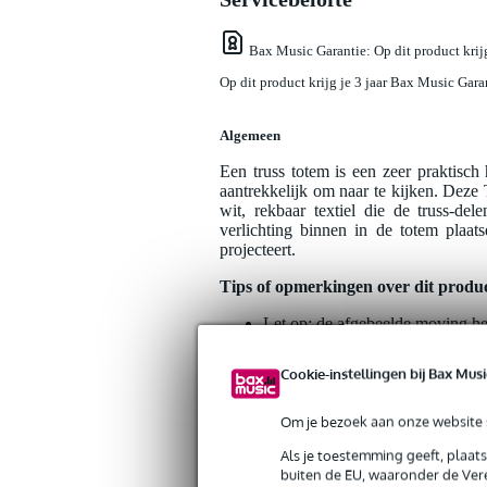
Bax Music Garantie
: Op dit product kri
Op dit product krijg je 3 jaar Bax Music Gara
Algemeen
Een truss totem is een zeer praktisc
aantrekkelijk om naar te kijken. Deze
wit, rekbaar textiel die de truss-d
verlichting binnen in de totem plaats
projecteert.
Tips of opmerkingen over dit produ
Let op: de afgebeelde moving hea
Cookie-instellingen bij Bax Musi
Specificaties
Om je bezoek aan onze website s
Als je toestemming geeft, plaat
Productkenmerken
buiten de EU, waaronder de Vere