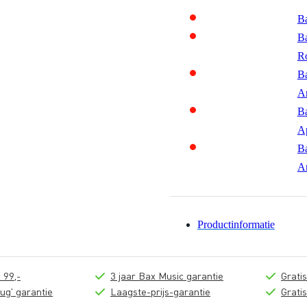
Ba
Ba
R
Ba
A
Ba
A
Ba
A
Productinformatie
 99,-
3 jaar Bax Music garantie
Grati
ug' garantie
Laagste-prijs-garantie
Grati