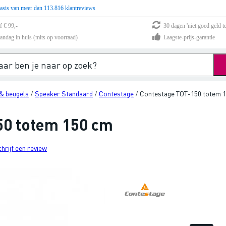
asis van meer dan 113.816 klantreviews
f € 99,-
30 dagen 'niet goed geld te
andag in huis (mits op voorraad)
Laagste-prijs-garantie
& beugels
Speaker Standaard
Contestage
Contestage TOT-150 totem 
/
/
/
50 totem 150 cm
chrijf een review