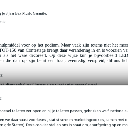
jg je 3 jaar Bax Music Garantie.
ntie.
h hulpmiddel voor op het podium. Maar vaak zijn totems niet het mees
 TOT-150 van Contestage brengt daar verandering in en is voorzien va
elen als het ware decoreert. Op deze wijze kun je bijvoorbeeld LED
en die dan op zijn beurt een fraai, evenredig verspreid, diffuus lich
ct
d dient enkel ter illustratie en wordt niet meegeleverd.
c
oepel te laten verlopen en bij je te laten passen, gebruiken we functionele 
sen we daarnaast voorkeurs-, statistische en marketingcookies, samen met 
nigde Staten). Deze cookies stellen ons in staat om je surfgedrag op en mog