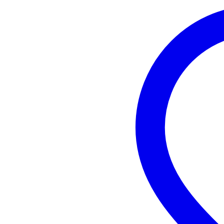
Gewicht en afmetingen inclusief verpakking
Gewicht
25
(incl. verpakking)
Afmeting
15
(incl. verpakking)
Productspecificaties
truss totem met wit textiel
ISO DIN 4113 en TÜV gecertifi
50 mm aluminiumlegering (EN
4 x 50 mm buizen
2 x baseplates
2 x montagekit
1 x witte, rekbare truss sleeve
kleur: wit
hoogte: 150 cm
gewicht: 25.4 kg