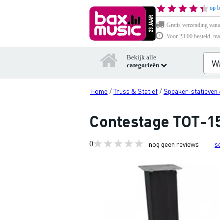
op b
Gratis verzending vana
Voor 23:00 besteld, ma
Bekijk alle
categorieën
Home
Truss & Statief
Speaker-statieven 
/
/
Contestage TOT-1
0
nog geen reviews
s