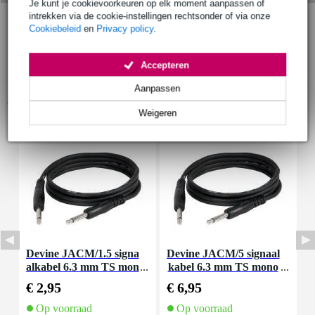
Je kunt je cookievoorkeuren op elk moment aanpassen of
intrekken via de cookie-instellingen rechtsonder of via onze
Cookiebeleid
en
Privacy policy
.
Accepteren
Aanpassen
Accessoires (4)
Weigeren
Devine JACM/1.5 signa
Devine JACM/5 signaal
D
alkabel 6.3 mm TS mon
kabel 6.3 mm TS mono
a
o jack-jack 1.5 meter
jack-jack kabel 5 meter
o
€ 2,95
€ 6,95
€
Op voorraad
Op voorraad