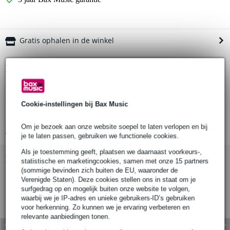
Gratis ophalen in de winkel
Productinformatie
muurbeugel voor DAP Xi-3
maximale veilige belasting: 12 kg (8 x Xi-3)
Cookie-instellingen bij Bax Music
materiaal: metaal
Om je bezoek aan onze website soepel te laten verlopen en bij
Bekijk alle productspecificaties
je te laten passen, gebruiken we functionele cookies.
Als je toestemming geeft, plaatsen we daarnaast voorkeurs-,
Bekijk ook eens (1)
statistische en marketingcookies, samen met onze 15 partners
(sommige bevinden zich buiten de EU, waaronder de
Verenigde Staten). Deze cookies stellen ons in staat om je
surfgedrag op en mogelijk buiten onze website te volgen,
waarbij we je IP-adres en unieke gebruikers-ID’s gebruiken
voor herkenning. Zo kunnen we je ervaring verbeteren en
relevante aanbiedingen tonen.