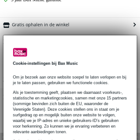
Gratis ophalen in de winkel
Productinformatie
mobiele beugel voor DAP Xi-3
voor bevestiging op 35 mm speakerpaal of statief
Cookie-instellingen bij Bax Music
maximale veilige belasting: 9 kg (6 x Xi-3)
Om je bezoek aan onze website soepel te laten verlopen en bij
Bekijk alle productspecificaties
je te laten passen, gebruiken we functionele cookies.
Als je toestemming geeft, plaatsen we daarnaast voorkeurs-,
Bekijk ook eens (1)
statistische en marketingcookies, samen met onze 15 partners
(sommige bevinden zich buiten de EU, waaronder de
Verenigde Staten). Deze cookies stellen ons in staat om je
surfgedrag op en mogelijk buiten onze website te volgen,
waarbij we je IP-adres en unieke gebruikers-ID’s gebruiken
voor herkenning. Zo kunnen we je ervaring verbeteren en
relevante aanbiedingen tonen.