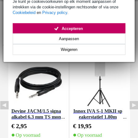
Je kunt je cookievoorkeuren op elk moment aanpassen of
intrekken via de cookie-instellingen rechtsonder of via onze
Cookiebeleid
en
Privacy policy
.
Accepteren
Aanpassen
Accessoires (7)
Weigeren
Devine JACM/1.5 signa
Innox IVA S-1 MKII sp
D
alkabel 6.3 mm TS mon
eakerstatief 1.80m
k
o jack-jack 1.5 meter
j
€ 2,95
€ 19,95
€
Op voorraad
Op voorraad