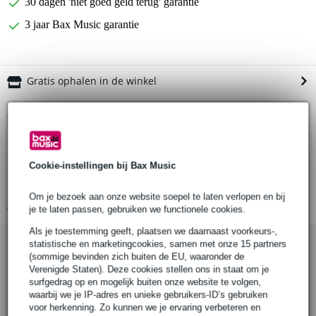
30 dagen 'niet goed geld terug' garantie
3 jaar Bax Music garantie
Gratis ophalen in de winkel
Productinformatie
Pearl snarenmat
voor 14 inch snaredrum
Cookie-instellingen bij Bax Music
20 stalen snaren
Om je bezoek aan onze website soepel te laten verlopen en bij
Bekijk alle productspecificaties
je te laten passen, gebruiken we functionele cookies.
Als je toestemming geeft, plaatsen we daarnaast voorkeurs-,
Bekijk ook eens (1)
statistische en marketingcookies, samen met onze 15 partners
(sommige bevinden zich buiten de EU, waaronder de
Verenigde Staten). Deze cookies stellen ons in staat om je
surfgedrag op en mogelijk buiten onze website te volgen,
waarbij we je IP-adres en unieke gebruikers-ID’s gebruiken
voor herkenning. Zo kunnen we je ervaring verbeteren en