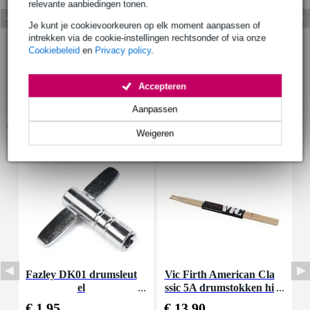
relevante aanbiedingen tonen.
Je kunt je cookievoorkeuren op elk moment aanpassen of
intrekken via de cookie-instellingen rechtsonder of via onze
Cookiebeleid
en
Privacy policy
.
Accepteren
Aanpassen
Accessoires (11)
Weigeren
Fazley DK01 drumsleut
Vic Firth American Cla
P
el
ssic 5A drumstokken hi
s
ckory met houten tip
€ 1,95
€ 13,90
€