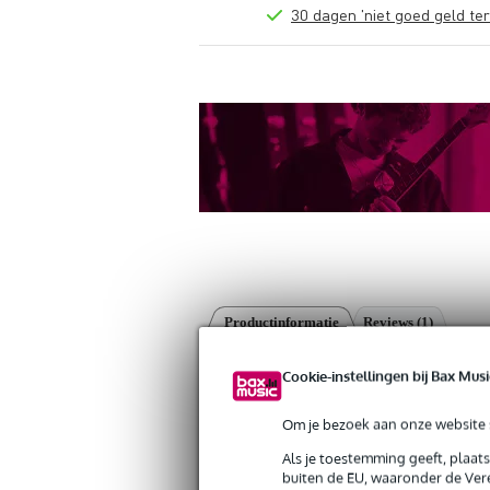
30 dagen 'niet goed geld ter
Productinformatie
Reviews
(1)
Gibraltar Hardware SC-DLSTO Deluxe
Cookie-instellingen bij Bax Musi
Artikelnr:
9000-0004-1995
Servicebelofte
Om je bezoek aan onze website s
Als je toestemming geeft, plaat
Bax Music Garantie
: Op dit product kri
buiten de EU, waaronder de Vere