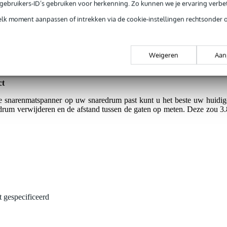
e gebruikers-ID’s gebruiken voor herkenning. Zo kunnen we je ervaring verb
ntie.
elk moment aanpassen of intrekken via de cookie-instellingen rechtsonder 
 inclusief bevestigingsschroeven. De afstand tussen de gaten bedraag
Weigeren
Aan
er geschikt is voor de meeste snaredrums. Een betrouwbaar stukj
ct
ze snarenmatspanner op uw snaredrum past kunt u het beste uw huidig
rum verwijderen en de afstand tussen de gaten op meten. Deze zou 3.
t gespecificeerd