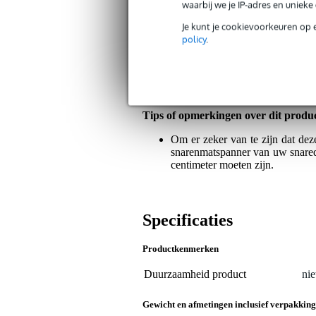
waarbij we je IP-adres en uniek
Op dit product krijg je 3 jaar Bax Music Gara
Je kunt je cookievoorkeuren op 
policy
.
Algemeen
Deze snarenmatspanner wordt geleverd
3.8 centimeter waardoor deze spann
hardware!
Tips of opmerkingen over dit produ
Om er zeker van te zijn dat de
snarenmatspanner van uw snared
centimeter moeten zijn.
Specificaties
Productkenmerken
Duurzaamheid product
nie
Gewicht en afmetingen inclusief verpakking