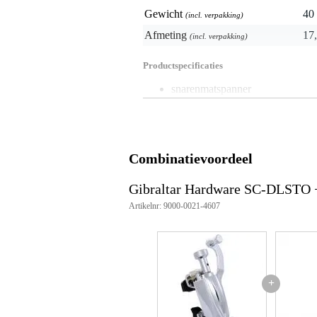
Gewicht
40 
(incl. verpakking)
Afmeting
17,
(incl. verpakking)
Productspecificaties
snarenmatspanner
verchroomd staal
inclusief bevestigingsschroeven
afstand tussen gaten: 3.8 cm
geschikt voor de meeste snared
Combinatievoordeel
Gibraltar Hardware SC-DLSTO +
Artikelnr: 9000-0021-4607
+