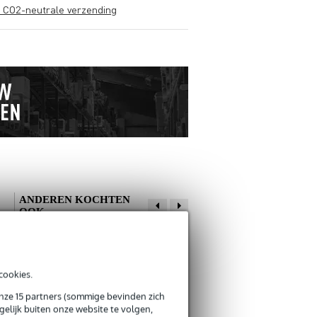
s CO2-neutrale verzending
ANDEREN KOCHTEN
OOK
Schrijf zelf een review
cookies.
Je naam
onze 15 partners (sommige bevinden zich
Paul R.
18 september 2020
Fazley DK01
Vic Firth VICKEY
elijk buiten onze website te volgen,