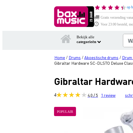
op b
Gratis verzending vana
Voor 23:00 besteld, mo
Bekijk alle
categorieën
Home
Drums
Akoestische drums
Drum 
/
/
/
Gibraltar Hardware SC-DLSTO Deluxe Clas
Gibraltar Hardwa
4
4,0 / 5
1
review
schr
POPULAIR