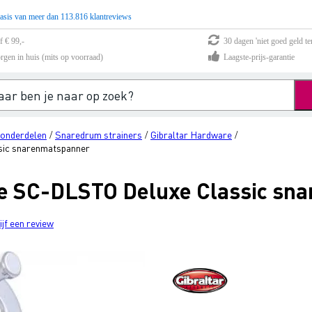
asis van meer dan 113.816 klantreviews
f € 99,-
30 dagen 'niet goed geld te
rgen in huis (mits op voorraad)
Laagste-prijs-garantie
onderdelen
Snaredrum strainers
Gibraltar Hardware
/
/
/
sic snarenmatspanner
re SC-DLSTO Deluxe Classic sn
ijf een review