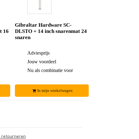
Gibraltar Hardware SC-
t 16
DLSTO + 14 inch snarenmat 24
snaren
€ 59,-
Adviesprijs
€ 59,-
€ 2,-
Jouw voordeel
€ 2,-
€ 57,-
Nu als combinatie voor
€ 57,-
In mijn winkelwagen
s retourneren