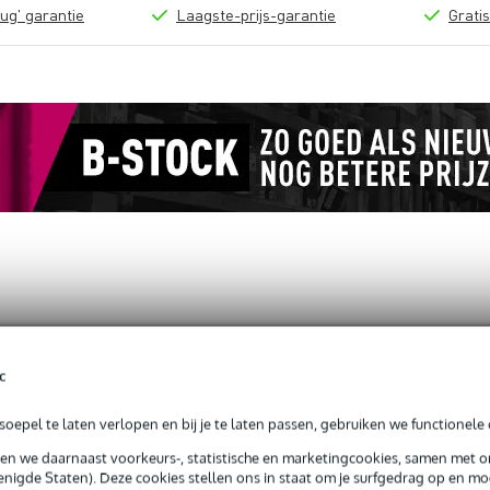
ug' garantie
Laagste-prijs-garantie
Grati
 Classic snarenmatspanner
c
oepel te laten verlopen en bij je te laten passen, gebruiken we functionele 
sen we daarnaast voorkeurs-, statistische en marketingcookies, samen met 
jg je 3 jaar Bax Music Garantie.
nigde Staten). Deze cookies stellen ons in staat om je surfgedrag op en mog