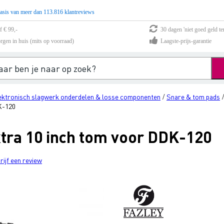
asis van meer dan 113.816 klantreviews
f € 99,-
30 dagen 'niet goed geld te
rgen in huis (mits op voorraad)
Laagste-prijs-garantie
ektronisch slagwerk onderdelen & losse componenten
Snare & tom pads
/
K-120
tra 10 inch tom voor DDK-120
rijf een review