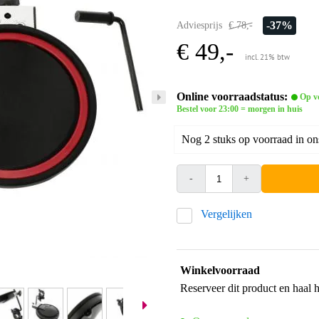
-37%
Adviesprijs
€ 78,-
€ 49,-
incl. 21% btw
Online voorraadstatus:
Op v
Bestel voor 23:00 = morgen in huis
Nog 2 stuks op voorraad in on
-
+
Vergelijken
Winkelvoorraad
Reserveer dit product en haal 