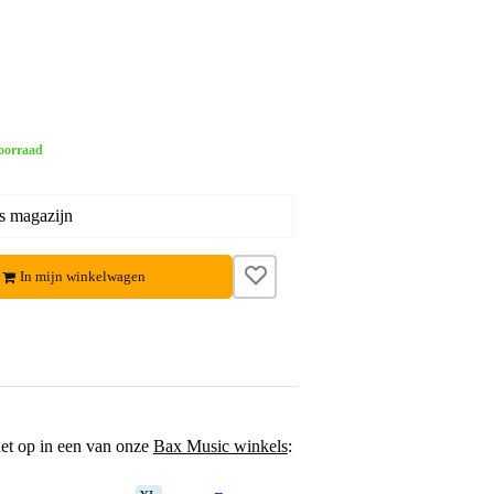
oorraad
s magazijn
In mijn winkelwagen
het op in een van onze
Bax Music winkels
: