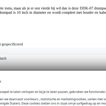
ie toms, maar als je er een vierde bij wil dan is deze DDK-07 drumpa
 drumpad is 10 inch in diameter en wordt compleet met houder en kabe
t gespecificeerd
 inch
 kg
c
5 x 33,0 x 9,0 cm
oepel te laten verlopen en bij je te laten passen, gebruiken we functionele 
sen we daarnaast voorkeurs-, statistische en marketingcookies, samen met 
nigde Staten). Deze cookies stellen ons in staat om je surfgedrag op en mog