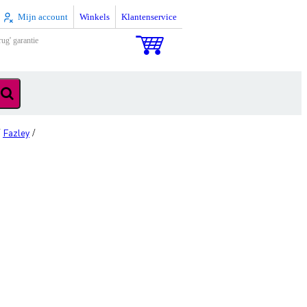
Mijn account
Winkels
Klantenservice
rug' garantie
Fazley
/
/