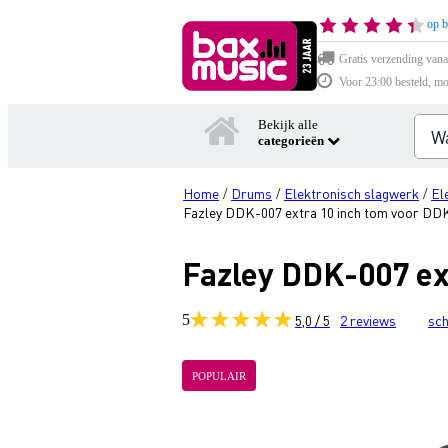
op b
Gratis verzending vana
Voor 23:00 besteld, mo
Bekijk alle
categorieën
Home
Drums
Elektronisch slagwerk
El
/
/
/
Fazley DDK-007 extra 10 inch tom voor DD
Fazley DDK-007 ex
5
5,0 / 5
2
reviews
sch
POPULAIR