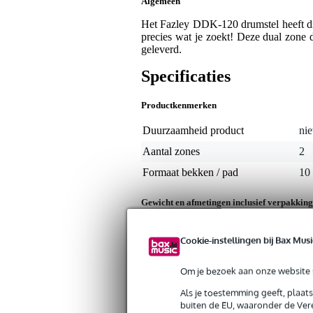
Algemeen
Het Fazley DDK-120 drumstel heeft dr
precies wat je zoekt! Deze dual zone
geleverd.
Specificaties
Productkenmerken
Duurzaamheid product
nie
Aantal zones
2
Formaat bekken / pad
10
Gewicht en afmetingen inclusief verpakking
Gewicht
1,7
(incl. verpakking)
Cookie-instellingen bij Bax Musi
Afmeting
37,
(incl. verpakking)
Om je bezoek aan onze website s
Productspecificaties
Als je toestemming geeft, plaat
drumpad
buiten de EU, waaronder de Vere