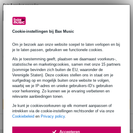
1
Er is
product gevonden.
Top-10
Cookie-instellingen bij Bax Music
3 reviews
Om je bezoek aan onze website soepel te laten verlopen en bij
Gibson ATSC-01 String Change Kit
je te laten passen, gebruiken we functionele cookies.
snaarwinder en knipper
Als je toestemming geeft, plaatsen we daarnaast voorkeurs-,
statistische en marketingcookies, samen met onze 15 partners
(sommige bevinden zich buiten de EU, waaronder de
€ 20,65
Adviesprijs
€ 28,-
Verenigde Staten). Deze cookies stellen ons in staat om je
surfgedrag op en mogelijk buiten onze website te volgen,
Op voorraad
waarbij we je IP-adres en unieke gebruikers-ID’s gebruiken
voor herkenning. Zo kunnen we je ervaring verbeteren en
Ook in
1 winkel
op voorraad
relevante aanbiedingen tonen.
In mijn winkelwagen
Je kunt je cookievoorkeuren op elk moment aanpassen of
intrekken via de cookie-instellingen rechtsonder of via onze
Cookiebeleid
en
Privacy policy
.
Accepteren