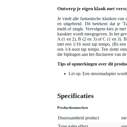
Ontwerp je eigen klank met versc
Je vindt alle fantastische klanken van 
en uitgebreid. Dit betekent dat je 'T
multi of single. Vervolgens kies je me
karakter wordt meegegeven. In het geval
A (1 en 2), B (2 en 3) of C (1 en 3). B
met een 1/16 noot tap tempo, (B) een
een 1/4 noot tap tempo. Ten slotte e
die bijdragen aan het fluctueren van de
Tips of opmerkingen over dit produ
Let op: Een stroomadapter wordt
Specificaties
Productkenmerken
Duurzaamheid product
nie
Type galm effect
spr