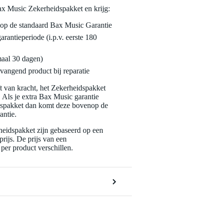
ax Music Zekerheidspakket en krijg:
enop de standaard Bax Music Garantie
garantieperiode (i.p.v. eerste 180
maal 30 dagen)
vangend product bij reparatie
jft van kracht, het Zekerheidspakket
. Als je extra Bax Music garantie
dspakket dan komt deze bovenop de
antie.
eidspakket zijn gebaseerd op een
rijs. De prijs van een
per product verschillen.