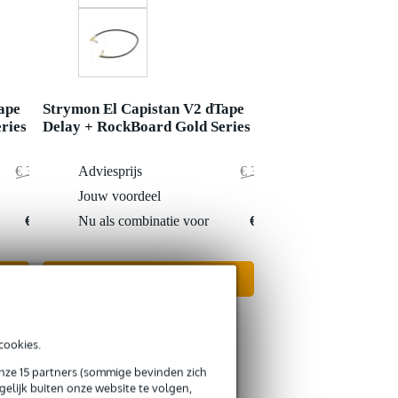
ape
Strymon El Capistan V2 dTape
ries
Delay + RockBoard Gold Series
€ 386,40
Adviesprijs
€ 386,80
€ 0,40
Jouw voordeel
€ 0,80
€ 386,-
Nu als combinatie voor
€ 386,-
In mijn winkelwagen
cookies.
onze 15 partners (sommige bevinden zich
elijk buiten onze website te volgen,