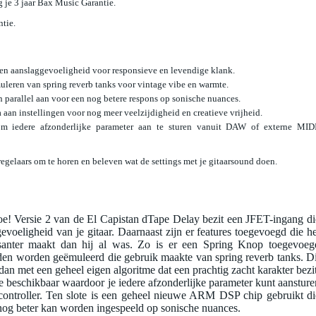
jg je 3 jaar Bax Music Garantie.
ntie.
n aanslaggevoeligheid voor responsieve en levendige klank.
leren van spring reverb tanks voor vintage vibe en warmte.
arallel aan voor een nog betere respons op sonische nuances.
aan instellingen voor nog meer veelzijdigheid en creatieve vrijheid.
om iedere afzonderlijke parameter aan te sturen vanuit DAW of externe MIDI
regelaars om te horen en beleven wat de settings met je gitaarsound doen.
oe! Versie 2 van de El Capistan dTape Delay bezit een JFET-ingang di
voeligheid van je gitaar. Daarnaast zijn er features toegevoegd die he
ssanter maakt dan hij al was. Zo is er een Spring Knop toegevoeg
den worden geëmuleerd die gebruik maakte van spring reverb tanks. Di
 dan met een geheel eigen algoritme dat een prachtig zacht karakter bezit
e beschikbaar waardoor je iedere afzonderlijke parameter kunt aansture
ontroller. Ten slote is een geheel nieuwe ARM DSP chip gebruikt di
 nog beter kan worden ingespeeld op sonische nuances.