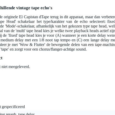
hillende vintage tape echo's
de originele El Capistan dTape terug in dit apparaat, maar dan verbeter
ape Head' schakelaar het type/karakter van de echo selecteert: fixed
t de 'Mode'-schakelaar, afhankelijk van het gekozen type tape head, wel
 van de 'multi' tape head kies je welke twee playback heads actief zijn
ij de 'fixed' tape head kies je voor (A) wanneer je een korte delay wens
 medium delay met een 1/8 noot tap tempo en (C) een lange delay me
muleer je met 'Wow & Flutter' de bewegende delen van een tape-machin
 'tape' en zorgt voor een chorus/flanger-achtige sound.
ct
 niet meegeleverd.
t gespecificeerd
ing reverb, tape delay