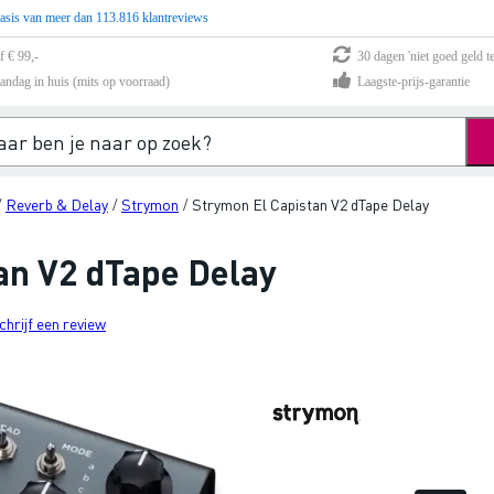
asis van meer dan 113.816 klantreviews
f € 99,-
30 dagen 'niet goed geld te
andag in huis (mits op voorraad)
Laagste-prijs-garantie
Reverb & Delay
Strymon
Strymon El Capistan V2 dTape Delay
/
/
/
an V2 dTape Delay
chrijf een review