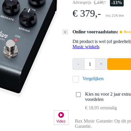
-13%
Adviesprijs
€ 436,-
€ 379,-
incl. 21% btw
Online voorraadstatus:
Best
Dit product is wel (of gedeelte
Music winkels
-
+
Vergelijken
Kies nu voor 2 jaar extr
voordelen
€ 18,95 eenmalig
Bax Music Garantie: Op dit pr
Video
Garantie.