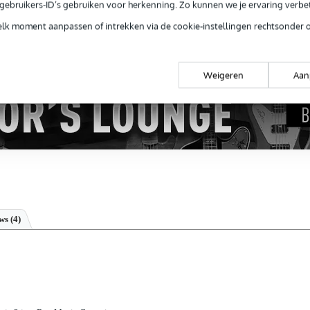
e gebruikers-ID’s gebruiken voor herkenning. Zo kunnen we je ervaring verb
 99,-
3 jaar Bax Music garantie
Grati
ug' garantie
Laagste-prijs-garantie
Grati
elk moment aanpassen of intrekken via de cookie-instellingen rechtsonder 
Weigeren
Aan
ews
(4)