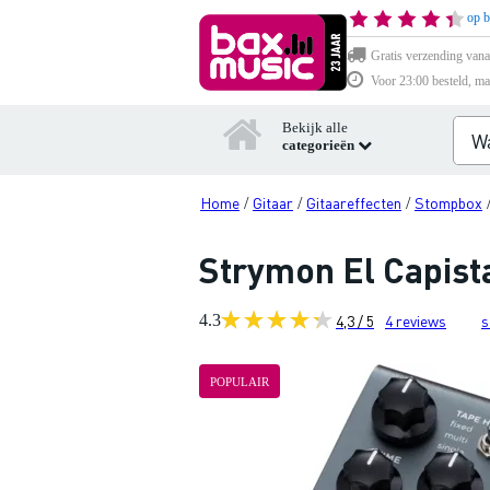
op b
Gratis verzending vana
Voor 23:00 besteld, ma
Bekijk alle
categorieën
Home
Gitaar
Gitaareffecten
Stompbox
/
/
/
Strymon El Capist
4.3
4,3 / 5
4
reviews
s
POPULAIR