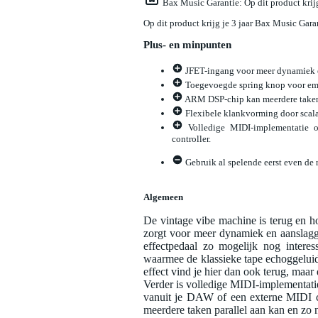
Bax Music Garantie
: Op dit product kri
Op dit product krijg je 3 jaar Bax Music Gara
Plus- en minpunten
JFET-ingang voor meer dynamiek e
Toegevoegde spring knop voor emu
ARM DSP-chip kan meerdere taken p
Flexibele klankvorming door scala 
Volledige MIDI-implementatie 
controller.
Gebruik al spelende eerst even de 
Algemeen
De vintage vibe machine is terug en h
zorgt voor meer dynamiek en aanslagge
effectpedaal zo mogelijk nog intere
waarmee de klassieke tape echoggelui
effect vind je hier dan ook terug, maar
Verder is volledige MIDI-implementati
vanuit je DAW of een externe MIDI c
meerdere taken parallel aan kan en zo