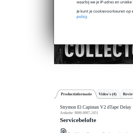
waarbij we je IP-adres en uniek
Gratis verzending vanaf €
30 dagen 'niet goed geld ter
Je kunt je cookievoorkeuren op 
policy
.
Productinformatie
Video's (4)
Revi
Strymon El Capistan V2 dTape Delay
Artikelnr:
9000-0097-2451
Servicebelofte