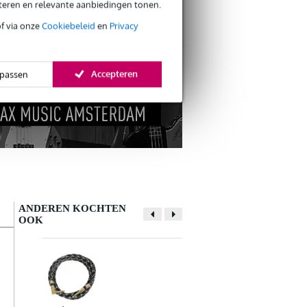
eteren en relevante aanbiedingen tonen.
s retourneren
s CO2-neutrale verzending
of via onze
Cookiebeleid
en
Privacy
Accepteren
passen
ANDEREN KOCHTEN
OOK