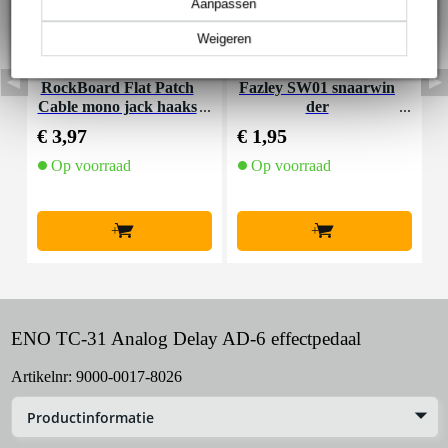
Aanpassen
Weigeren
RockBoard Flat Patch
Fazley SW01 snaarwin
D
Cable mono jack haaks
der
a
10 cm
€ 3,97
€ 1,95
€
Op voorraad
Op voorraad
+
+
ENO TC-31 Analog Delay AD-6 effectpedaal
Artikelnr:
9000-0017-8026
Productinformatie