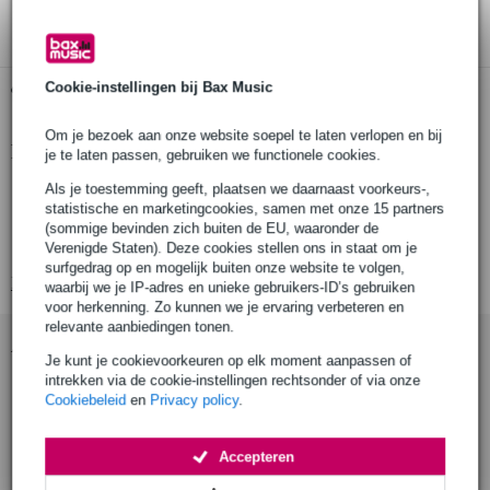
3 jaar Bax Music garantie
Cookie-instellingen bij Bax Music
Gratis ophalen in de winkel
Om je bezoek aan onze website soepel te laten verlopen en bij
Productinformatie
je te laten passen, gebruiken we functionele cookies.
Als je toestemming geeft, plaatsen we daarnaast voorkeurs-,
zeer compact delay-pedaal voor gitaar
statistische en marketingcookies, samen met onze 15 partners
voor een rijk analoog delay-effect
(sommige bevinden zich buiten de EU, waaronder de
True Bypass
Verenigde Staten). Deze cookies stellen ons in staat om je
surfgedrag op en mogelijk buiten onze website te volgen,
Bekijk alle productspecificaties
waarbij we je IP-adres en unieke gebruikers-ID’s gebruiken
voor herkenning. Zo kunnen we je ervaring verbeteren en
relevante aanbiedingen tonen.
Accessoires (37)
Je kunt je cookievoorkeuren op elk moment aanpassen of
intrekken via de cookie-instellingen rechtsonder of via onze
Cookiebeleid
en
Privacy policy
.
Accepteren