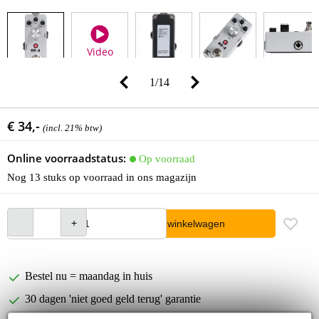
Video
1
/
14
€ 34,-
(incl. 21% btw)
Online voorraadstatus:
Op voorraad
Nog 13 stuks op voorraad in ons magazijn
In winkelwagen
Bestel nu = maandag in huis
30 dagen 'niet goed geld terug' garantie