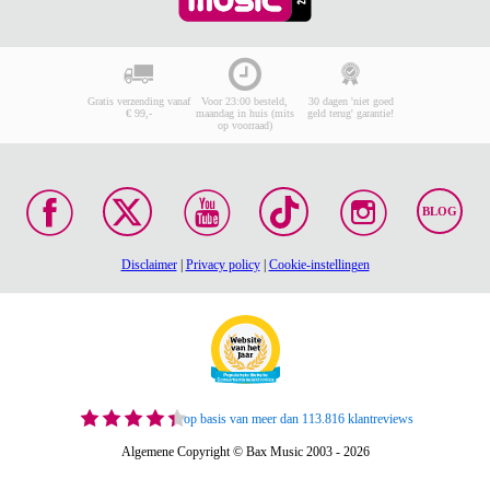
Gratis verzending vanaf
Voor 23:00 besteld,
30 dagen 'niet goed
€ 99,-
maandag in huis (mits
geld terug' garantie!
op voorraad)
BLOG
Disclaimer
|
Privacy policy
|
Cookie-instellingen
op basis van meer dan 113.816 klantreviews
Algemene Copyright © Bax Music 2003 - 2026