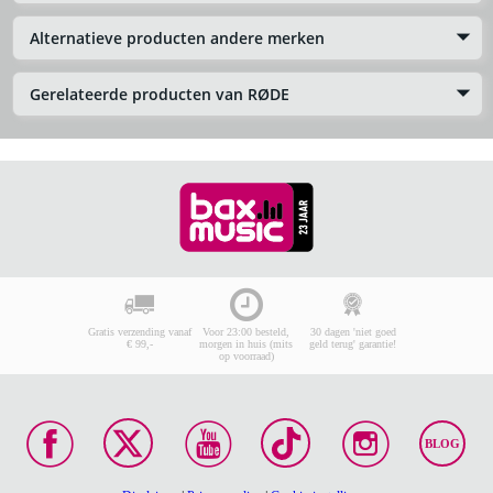
Alternatieve producten andere merken
Gerelateerde producten van RØDE
Gratis verzending vanaf
Voor 23:00 besteld,
30 dagen 'niet goed
€ 99,-
morgen in huis (mits
geld terug' garantie!
op voorraad)
BLOG