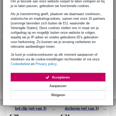
Om je bezoek aan onze website soepel te laten verlopen en bij
Bekijk alle productspecificaties
je te laten passen, gebruiken we functionele cookies.
Bekijk ook eens (4)
Als je toestemming geeft, plaatsen we daarnaast voorkeurs-,
statistische en marketingcookies, samen met onze 15 partners
(sommige bevinden zich buiten de EU, waaronder de
Verenigde Staten). Deze cookies stellen ons in staat om je
surfgedrag op en mogelijk buiten onze website te volgen,
waarbij we je IP-adres en unieke gebruikers-ID’s gebruiken
voor herkenning. Zo kunnen we je ervaring verbeteren en
Accessoires (2)
relevante aanbiedingen tonen.
Je kunt je cookievoorkeuren op elk moment aanpassen of
intrekken via de cookie-instellingen rechtsonder of via onze
Cookiebeleid
en
Privacy policy
.
Accepteren
Aanpassen
Weigeren
Rode CLIP1 Micon ka
Rode Minifur-HS1 win
bel clip (set van 3)
dscherm (set van 3)