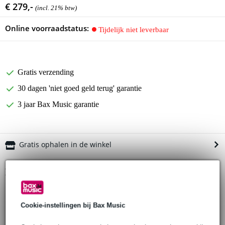
€ 279,-
(incl. 21% btw)
Online voorraadstatus:
Tijdelijk niet leverbaar
Gratis verzending
30 dagen 'niet goed geld terug' garantie
3 jaar Bax Music garantie
Gratis ophalen in de winkel
Productinformatie
kleur: zwart
Ø3.4 mm miniatuur microfoon
Cookie-instellingen bij Bax Music
power: min 2V - max 5V