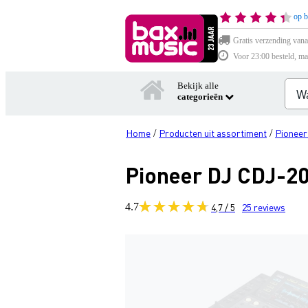
op b
Gratis verzending vana
Voor 23:00 besteld, ma
Bekijk alle
categorieën
Home
Producten uit assortiment
Pioneer
/
/
Pioneer DJ CDJ-20
4.7
4,7 / 5
25
reviews