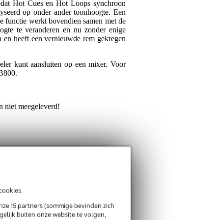
 zodat Hot Cues en Hot Loops synchroon
yseerd op onder ander toonhoogte. Een
ze functie werkt bovendien samen met de
gte te veranderen en nu zonder enige
aan en heeft een vernieuwde rem gekregen
ler kunt aansluiten op een mixer. Voor
AB800.
n niet meegeleverd!
cookies.
onze 15 partners (sommige bevinden zich
elijk buiten onze website te volgen,