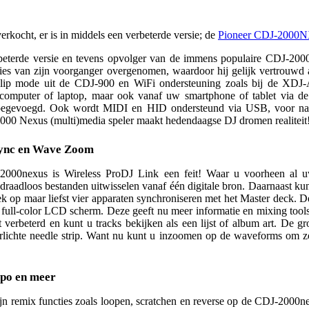
erkocht, er is in middels een verbeterde versie; de
Pioneer CDJ-2000
eterde versie en tevens opvolger van de immens populaire CDJ-2000.
ties van zijn voorganger overgenomen, waardoor hij gelijk vertrouwd a
Slip mode uit de CDJ-900 en WiFi ondersteuning zoals bij de XDJ-A
 computer of laptop, maar ook vanaf uw smartphone of tablet via 
 toegevoegd. Ook wordt MIDI en HID ondersteund via USB, voor naad
000 Nexus (multi)media speler maakt hedendaagse DJ dromen realiteit
Sync en Wave Zoom
000nexus is Wireless ProDJ Link een feit! Waar u voorheen al u
draadloos bestanden uitwisselen vanaf één digitale bron. Daarnaast ku
k op maar liefst vier apparaten synchroniseren met het Master deck.
h full-color LCD scherm. Deze geeft nu meer informatie en mixing too
t verbeterd en kunt u tracks bekijken als een lijst of album art. De 
lichte needle strip. Want nu kunt u inzoomen op de waveforms om zo s
mpo en meer
jn remix functies zoals loopen, scratchen en reverse op de CDJ-2000ne