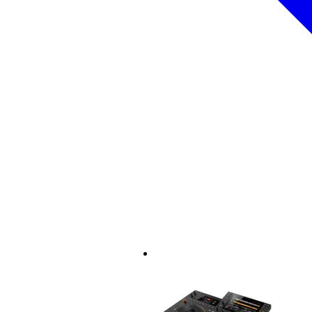
iPod Touch 3e en 4e generatie
Android telefoon, Android tablet
USB opslag: flash geheugen, H
SD kaarten
computers (Mac en Windows P
Audio CD, CD-R/RW, DVD±
Systeemvereisten Rekordbox sof
Mac OS X 10.5.8, 10.6 of 10.7
Windows 7 Home Premium / Prof
Windows Vista Home Basic / Ho
Windows XP Home Edition / Pro
(*Windows XP Professional x64 
Inhoud van de verpakking:
Pioneer CDJ-2000 nexus
Rekordbox software
stroomkabel
stereo phono-kabel
controlkabel
ethernetkabel
forced uitwerppin
handleiding