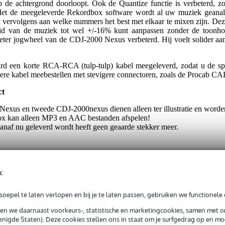
op de achtergrond doorloopt. Ook de Quantize functie is verbeterd,
Met de meegeleverde Rekordbox software wordt al uw muziek geanal
t vervolgens aan welke nummers het best met elkaar te mixen zijn. De
d van de muziek tot wel +/-16% kunt aanpassen zonder de toonhoo
limeter jogwheel van de CDJ-2000 Nexus verbeterd. Hij voelt solider 
ard een korte RCA-RCA (tulp-tulp) kabel meegeleverd, zodat u de spe
elere kabel meebestellen met stevigere connectoren, zoals de Procab C
ct
exus en tweede CDJ-2000nexus dienen alleen ter illustratie en worde
ox kan alleen MP3 en AAC bestanden afspelen!
naf nu geleverd wordt heeft geen geaarde stekker meer.
c
oepel te laten verlopen en bij je te laten passen, gebruiken we functionele 
 kg
sen we daarnaast voorkeurs-, statistische en marketingcookies, samen met 
nigde Staten). Deze cookies stellen ons in staat om je surfgedrag op en mog
0 x 40,0 x 26,0 cm