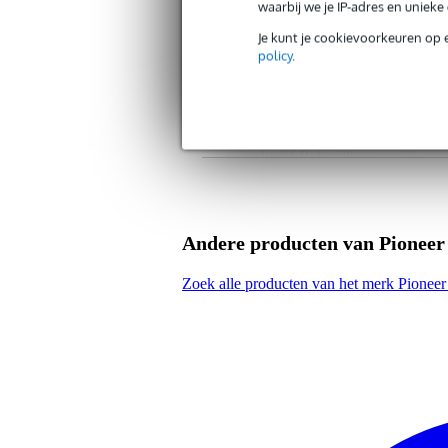
waarbij we je IP-adres en uniek
Productspecificaties
Je kunt je cookievoorkeuren op 
policy
.
Pioneer CDJ-2000 Nexus
professionele media speler
nieuwe versie en opvolger van 
’s werelds eerste DJ speler com
afspeelbare media: zie onder
inclusief Rekordbox muziek ma
werkt met Rekordbox Mobile (i
nieuwe Beat Sync functie
hoge kwaliteit Master Tempo vo
nieuwe Wave Zoom voor meer ged
Andere producten van Pioneer
Slip mode, Active Loop, verbete
Emergency Loop: maakt een loop 
Last track played: navigeren naar
Zoek alle producten van het merk Pionee
Rating on the go: tracks beoord
verbeterde track informatie: Be
scherpere 6,1” full-color LCD sc
“My Settings” functie voor direc
hoge geluidskwaliteit en verbet
ingebouwde 24-bit/48kHz geluid
stijlvol en robuust ontwerp en e
robuustere jogwheel
compleet vernieuwde rem voor de