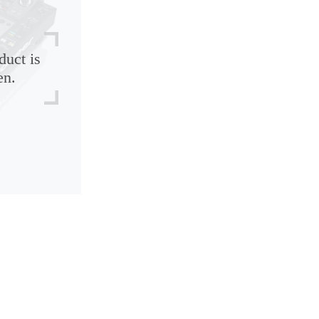
duct is
en.