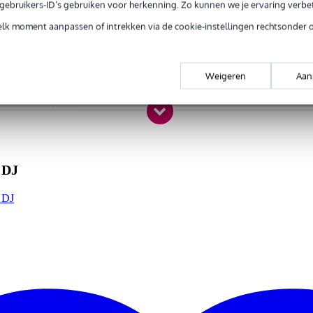
e gebruikers-ID’s gebruiken voor herkenning. Zo kunnen we je ervaring verb
elk moment aanpassen of intrekken via de cookie-instellingen rechtsonder 
de populaire CDJ-2000
Weigeren
Aan
patible met mobiele apparaten via USB en WiFi
nagement software
OS en Android)
or een natuurgetrouw geluid
etailleerde informatie
 DJ
rde Quantize functie en automatische Hot Cue’s
van de laatste 4 beats
 de 5 laatst afgespeelde tracks
r DJ
elen tijdens uw performance
at Countdown, Phase Meter, Key Analysis Indicator
herm en verbeterde browse functionaliteit
te toegang tot persoonlijke instellingen en voorkeuren
erde LAN-poort
skaart
en vertrouwde lay-out
 Jog Adjust die veel soepeler aanvoelt