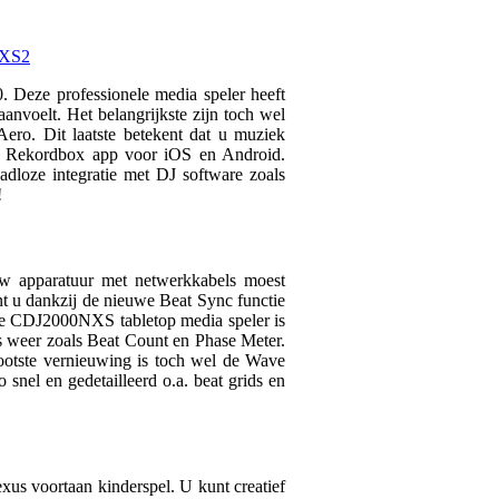
NXS2
 Deze professionele media speler heeft
anvoelt. Het belangrijkste zijn toch wel
ero. Dit laatste betekent dat u muziek
de Rekordbox app voor iOS en Android.
loze integratie met DJ software zoals
!
w apparatuur met netwerkkabels moest
nt u dankzij de nieuwe Beat Sync functie
 De CDJ2000NXS tabletop media speler is
ls weer zoals Beat Count en Phase Meter.
grootste vernieuwing is toch wel de Wave
nel en gedetailleerd o.a. beat grids en
xus voortaan kinderspel. U kunt creatief