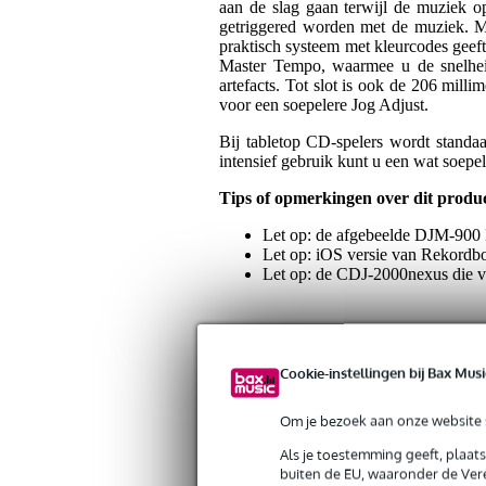
aan de slag gaan terwijl de muziek 
getriggered worden met de muziek. 
praktisch systeem met kleurcodes geef
Master Tempo, waarmee u de snelhei
artefacts. Tot slot is ook de 206 mil
voor een soepelere Jog Adjust.
Bij tabletop CD-spelers wordt standa
intensief gebruik kunt u een wat soep
Tips of opmerkingen over dit produ
Let op: de afgebeelde DJM-900 N
Let op: iOS versie van Rekordb
Let op: de CDJ-2000nexus die va
Specificaties
Cookie-instellingen bij Bax Musi
Gewicht en afmetingen inclusief verpakking
Om je bezoek aan onze website s
Gewicht
5,5
(incl. verpakking)
Als je toestemming geeft, plaat
buiten de EU, waaronder de Vere
Afmeting
51,
(incl. verpakking)