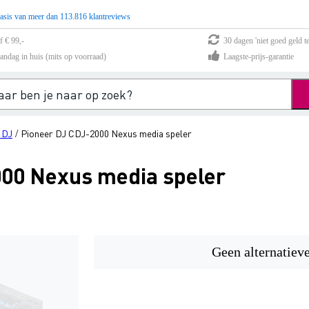
asis van meer dan 113.816 klantreviews
f € 99,-
30 dagen 'niet goed geld te
andag in huis (mits op voorraad)
Laagste-prijs-garantie
 DJ
Pioneer DJ CDJ-2000 Nexus media speler
/
00 Nexus media speler
Geen alternatiev