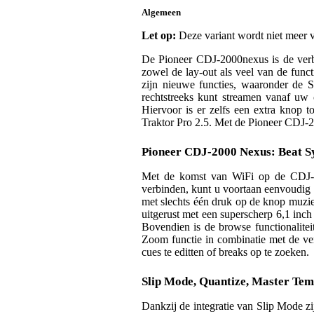
Algemeen
Let op:
Deze variant wordt niet meer v
De Pioneer CDJ-2000nexus is de verb
zowel de lay-out als veel van de func
zijn nieuwe functies, waaronder de 
rechtstreeks kunt streamen vanaf uw
Hiervoor is er zelfs een extra knop
Traktor Pro 2.5. Met de Pioneer CDJ-2
Pioneer CDJ-2000 Nexus: Beat 
Met de komst van WiFi op de CDJ-2
verbinden, kunt u voortaan eenvoudig 
met slechts één druk op de knop muzie
uitgerust met een superscherp 6,1 inc
Bovendien is de browse functionalitei
Zoom functie in combinatie met de ver
cues te editten of breaks op te zoeken.
Slip Mode, Quantize, Master Te
Dankzij de integratie van Slip Mode zi