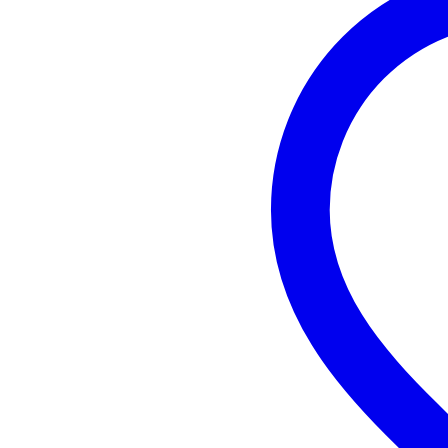
bestuur diverse DJ software vi
Pro DJ link voor het delen van
draadloze PRO DJ LINK
toegang tot uw muziek op uw sm
stream direct vanaf uw iPhone, 
ondersteunde bestandsformate
USB opslag bestandssystemen:
frequentie respons: 4Hz tot 20.
signaal/ruis verhouding: 115dB 
totale harmonische vervorming
USB-poorten: USB-A (bovenzijd
audio uitgangen: 2x RCA (L+R), 
overige aansluitingen: LAN (RJ
audio uitgangsvoltage: 2.0Vrms
netspanning: AC100-240V (50Hz
maximaal opgenomen vermoge
compatible met Serato Scratch L
afmetingen: 320 x 405,7 x 10
gewicht: 4,7 kg
Afspeelbare media:
iPhone 4GS, iPhone 4, iPhone 
iPad 3e generatie