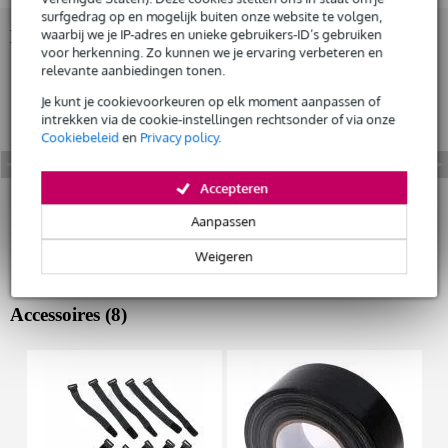
surfgedrag op en mogelijk buiten onze website te volgen,
waarbij we je IP-adres en unieke gebruikers-ID’s gebruiken
Bekijk ook eens (3)
Huur dit product
voor herkenning. Zo kunnen we je ervaring verbeteren en
relevante aanbiedingen tonen.
Je kunt je cookievoorkeuren op elk moment aanpassen of
intrekken via de cookie-instellingen rechtsonder of via onze
Cookiebeleid
en
Privacy policy
.
Accepteren
Aanpassen
Weigeren
Accessoires (8)