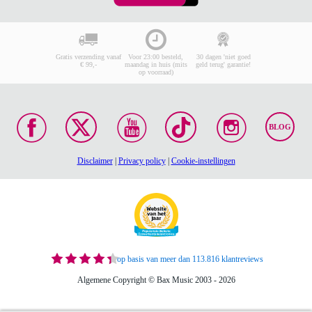
Gratis verzending vanaf
Voor 23:00 besteld,
30 dagen 'niet goed
€ 99,-
maandag in huis (mits
geld terug' garantie!
op voorraad)
BLOG
Disclaimer
|
Privacy policy
|
Cookie-instellingen
op basis van meer dan 113.816 klantreviews
Algemene Copyright © Bax Music 2003 - 2026