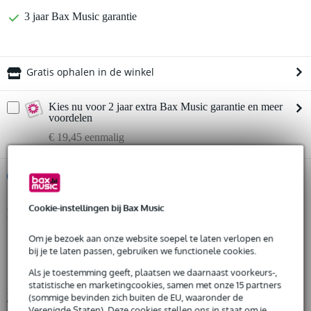
3 jaar Bax Music garantie
Gratis ophalen in de winkel
Kies nu voor 2 jaar extra Bax Music garantie en meer
voordelen
€ 19,45 eenmalig
%
Huur dit product
Cookie-instellingen bij Bax Music
Productinformatie
Huur dit product al vanaf 28 euro per maand
Huur meerdere producten tegelijk: min. € 300,- en max.
Om je bezoek aan onze website soepel te laten verlopen en
lengte: 2000 mm
€ 2.500,-
bij je te laten passen, gebruiken we functionele cookies.
Gratis
hoogte: 82,3 mm
thuisbezorgd of op te halen in de winkel
Al na 4 maanden maandelijks opzegbaar
Als je toestemming geeft, plaatsen we daarnaast voorkeurs-,
breedte: 500 mm
De mogelijkheid om je product(en) met korting te kopen
statistische en marketingcookies, samen met onze 15 partners
Bekijk alle productspecificaties
(sommige bevinden zich buiten de EU, waaronder de
Snelle vervanging door Bax Music bij een defect
Verenigde Staten). Deze cookies stellen ons in staat om je