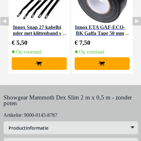
Innox Snap 27 kabelbi
Innox ETA GAF-ECO-
P
nder met klittenband s
BK Gaffa Tape 50 mm
mal zwart (10 stuks)
x 50 m zwart
€ 5,50
€ 7,50
€
Op voorraad
Op voorraad
+
+
Showgear Mammoth Dex Slim 2 m x 0,5 m - zonder
poten
Artikelnr:
9000-0145-8787
Productinformatie