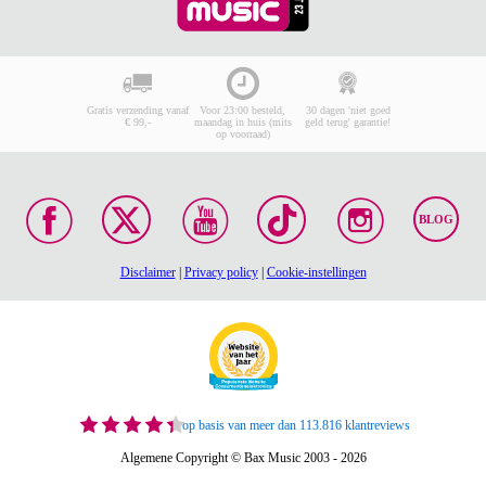
Gratis verzending vanaf
Voor 23:00 besteld,
30 dagen 'niet goed
€ 99,-
maandag in huis (mits
geld terug' garantie!
op voorraad)
BLOG
Disclaimer
|
Privacy policy
|
Cookie-instellingen
op basis van meer dan 113.816 klantreviews
Algemene Copyright © Bax Music 2003 - 2026