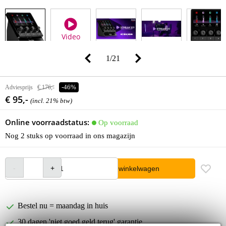
Video
1
/
21
Adviesprijs
€ 176,-
-46%
€ 95,-
(incl. 21% btw)
Online voorraadstatus:
Op voorraad
Nog 2 stuks op voorraad in ons magazijn
In winkelwagen
Bestel nu = maandag in huis
30 dagen 'niet goed geld terug' garantie