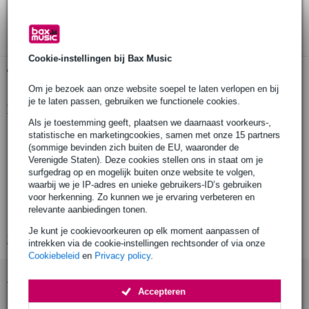
3 jaar Bax Music garantie
Cookie-instellingen bij Bax Music
Gratis ophalen in de winkel
Om je bezoek aan onze website soepel te laten verlopen en bij
je te laten passen, gebruiken we functionele cookies.
Productinformatie
Als je toestemming geeft, plaatsen we daarnaast voorkeurs-,
minimale systeem-vereisten: Windows 10 of hoger, USB-poort
statistische en marketingcookies, samen met onze 15 partners
(sommige bevinden zich buiten de EU, waaronder de
bediening:
Verenigde Staten). Deze cookies stellen ons in staat om je
4 draaiknoppen,
surfgedrag op en mogelijk buiten onze website te volgen,
4 actiedrukknoppen,
waarbij we je IP-adres en unieke gebruikers-ID’s gebruiken
voor herkenning. Zo kunnen we je ervaring verbeteren en
aan/uit-schermknop
relevante aanbiedingen tonen.
afmetingen: 11.3 x 11 x 9 cm
Je kunt je cookievoorkeuren op elk moment aanpassen of
Bekijk alle productspecificaties
intrekken via de cookie-instellingen rechtsonder of via onze
Cookiebeleid
en
Privacy policy
.
Accessoires (3)
Accepteren