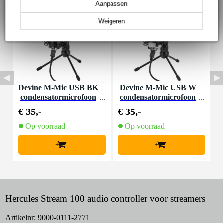
Aanpassen
Weigeren
Devine M-Mic USB BK
Devine M-Mic USB W
D
condensatormicrofoon
condensatormicrofoon
m
zwart
wit
€ 35,-
€ 35,-
€
Op voorraad
Op voorraad
+
+
Hercules Stream 100 audio controller voor streamers
Artikelnr:
9000-0111-2771