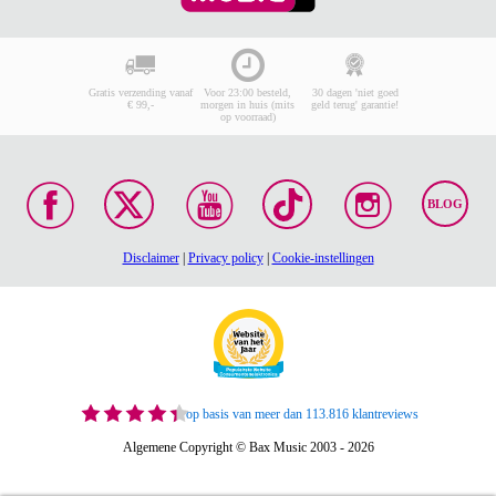
Gratis verzending vanaf
Voor 23:00 besteld,
30 dagen 'niet goed
€ 99,-
morgen in huis (mits
geld terug' garantie!
op voorraad)
BLOG
Disclaimer
|
Privacy policy
|
Cookie-instellingen
op basis van meer dan 113.816 klantreviews
Algemene Copyright © Bax Music 2003 - 2026