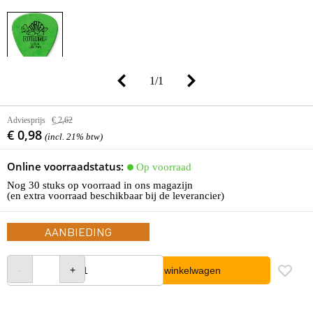
1
/
1
Adviesprijs
€ 2,62
€ 0,98
(incl. 21% btw)
Online voorraadstatus:
Op voorraad
Nog 30 stuks op voorraad in ons magazijn
(en extra voorraad beschikbaar bij de leverancier)
AANBIEDING
In winkelwagen