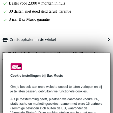
Bestel voor 23:00 = morgen in huis
30 dagen 'niet goed geld terug' garantie
3 jaar Bax Music garantie
Gratis ophalen in de winkel
Dunlop Tortex Standard 0.88mm plectrum
Twijfel je of de
groen
bij je past? Doe de check.
Start de check
Cookie-instellingen bij Bax Music
Productinformatie
Om je bezoek aan onze website soepel te laten verlopen en bij
je te laten passen, gebruiken we functionele cookies.
Tortex Standard plectrum
slijtvast
Als je toestemming geeft, plaatsen we daarnaast voorkeurs-,
statistische en marketingcookies, samen met onze 15 partners
vormt zich naar uw aanslag en grip
(sommige bevinden zich buiten de EU, waaronder de
Verenigde Staten). Deze cookies stellen ons in staat om je
Bekijk alle productspecificaties