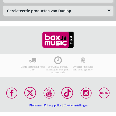
Gerelateerde producten van Dunlop
Gratis verzending vanaf
Voor 23:00 besteld,
30 dagen 'niet goed
€ 99,-
maandag in huis (mits
geld terug' garantie!
op voorraad)
BLOG
Disclaimer
|
Privacy policy
|
Cookie-instellingen