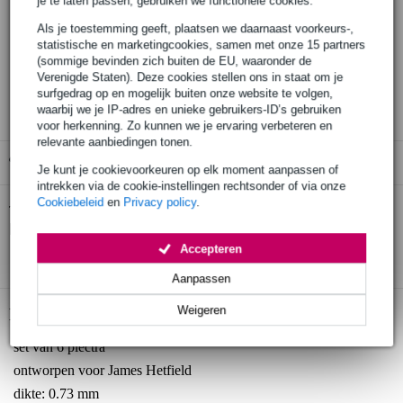
je te laten passen, gebruiken we functionele cookies.
Als je toestemming geeft, plaatsen we daarnaast voorkeurs-,
Bestel nu = maandag in huis
statistische en marketingcookies, samen met onze 15 partners
30 dagen 'niet goed geld terug' garantie
(sommige bevinden zich buiten de EU, waaronder de
Verenigde Staten). Deze cookies stellen ons in staat om je
3 jaar Bax Music garantie
surfgedrag op en mogelijk buiten onze website te volgen,
waarbij we je IP-adres en unieke gebruikers-ID’s gebruiken
voor herkenning. Zo kunnen we je ervaring verbeteren en
relevante aanbiedingen tonen.
Gratis ophalen in de winkel
Je kunt je cookievoorkeuren op elk moment aanpassen of
intrekken via de cookie-instellingen rechtsonder of via onze
Cookiebeleid
en
Privacy policy
.
Dunlop PH112P73 Hetfield Black Fang
Twijfel je of de
plectrums 0.73mm (6 stuks)
bij je past? Doe de check.
Accepteren
Start de check
Aanpassen
Weigeren
Productinformatie
set van 6 plectra
ontworpen voor James Hetfield
dikte: 0.73 mm