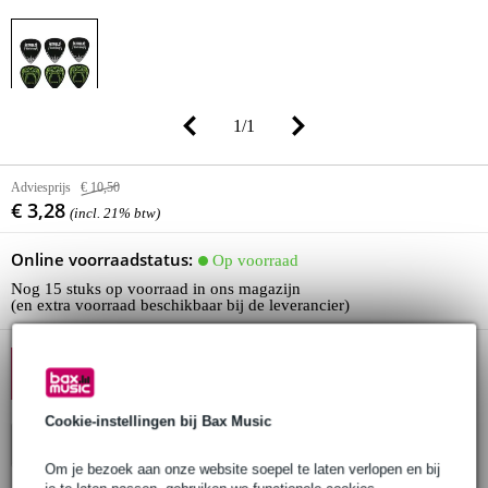
1
/
1
Adviesprijs
€ 10,50
€ 3,28
(incl. 21% btw)
Online voorraadstatus:
Op voorraad
Nog 15 stuks op voorraad in ons magazijn
(en extra voorraad beschikbaar bij de leverancier)
10% EXTRA KORTING MET
CODE: EXTRA10
Cookie-instellingen bij Bax Music
In winkelwagen
Om je bezoek aan onze website soepel te laten verlopen en bij