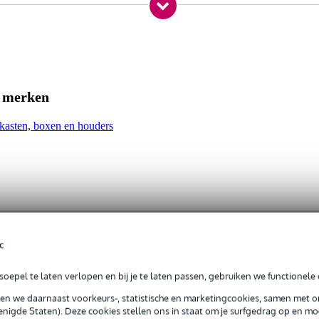
mlijsting (set van 3)
en cover
 x 1.5 cm
1 cm
e merken
nch records
nkasten, boxen en houders
e records
stigen
sselen
c
oepel te laten verlopen en bij je te laten passen, gebruiken we functionele 
sen we daarnaast voorkeurs-, statistische en marketingcookies, samen met 
nigde Staten). Deze cookies stellen ons in staat om je surfgedrag op en mog