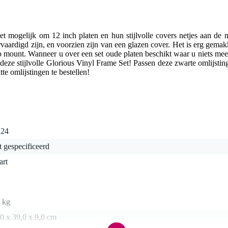
 mogelijk om 12 inch platen en hun stijlvolle covers netjes aan de m
ervaardigd zijn, en voorzien zijn van een glazen cover. Het is erg gema
 mount. Wanneer u over een set oude platen beschikt waar u niets meer 
eze stijlvolle Glorious Vinyl Frame Set! Passen deze zwarte omlijsting
e omlijstingen te bestellen!
 24
t gespecificeerd
art
 kg
0 x 39,0 x 9,0 cm