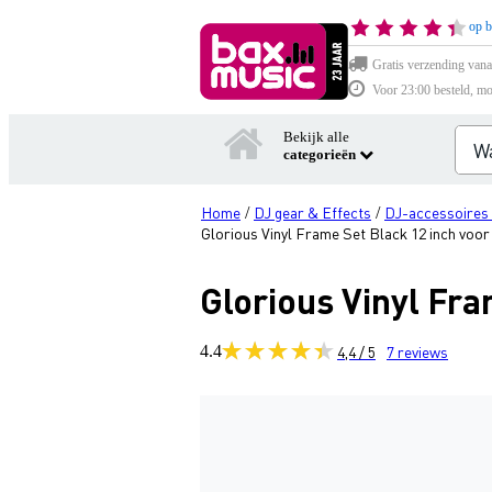
op b
Gratis verzending vana
Voor 23:00 besteld, mo
Bekijk alle
categorieën
Home
DJ gear & Effects
DJ-accessoires
/
/
Glorious Vinyl Frame Set Black 12 inch voor 
Glorious Vinyl Fra
4.4
4,4 / 5
7
reviews