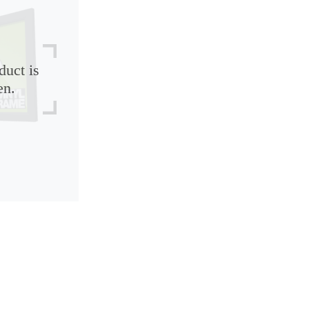
duct is
en.