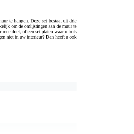
In eerste instantie de 
hangen en om een lp in 
uur te hangen. Deze set bestaat uit drie
Afra
13 april 2020
kkelijk om de omlijstingen aan de muur te
mee doet, of een set platen waar u trots
en niet in uw interieur? Dan heeft u ook
5
Schreef het volgende ov
Mooie, deglijke lijsten. 
ruim, maar met een stukje
Ik had 1 pak besteld om z
Emre
15 juni 2019
1
Schreef het volgende ov
Van de 3 was er maar 1 s
maar dit deugde niet. De 
Mark R.
11 november 