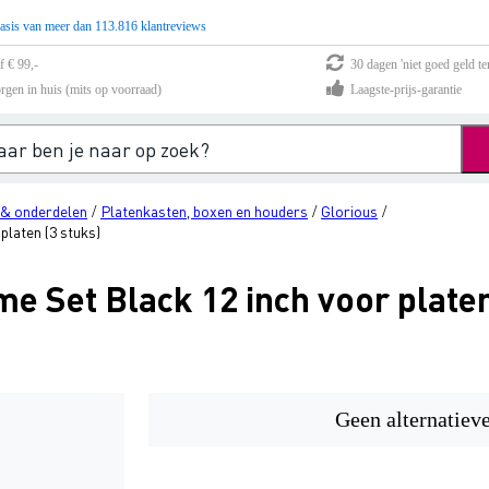
asis van meer dan 113.816 klantreviews
f € 99,-
30 dagen 'niet goed geld te
rgen in huis (mits op voorraad)
Laagste-prijs-garantie
 & onderdelen
Platenkasten, boxen en houders
Glorious
/
/
/
platen (3 stuks)
me Set Black 12 inch voor platen
Geen alternatiev