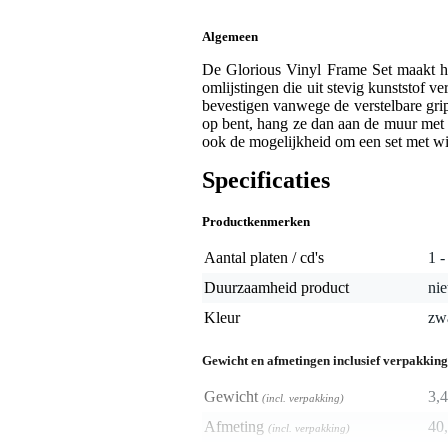
Algemeen
De Glorious Vinyl Frame Set maakt het
omlijstingen die uit stevig kunststof v
bevestigen vanwege de verstelbare grip
op bent, hang ze dan aan de muur met d
ook de mogelijkheid om een set met witt
Specificaties
Productkenmerken
Aantal platen / cd's
1 -
Duurzaamheid product
nie
Kleur
zw
Gewicht en afmetingen inclusief verpakking
Gewicht
3,4
(incl. verpakking)
Afmeting
40,
(incl. verpakking)