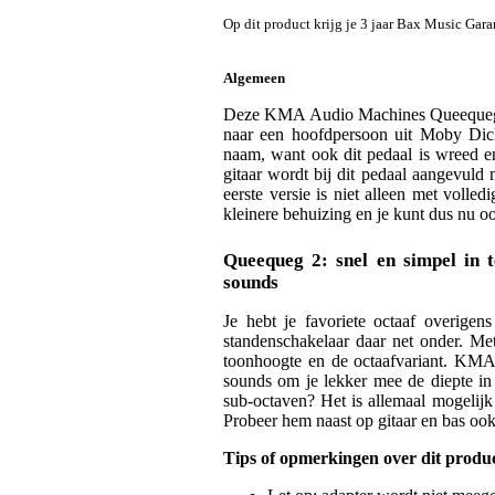
Op dit product krijg je 3 jaar Bax Music Gara
Algemeen
Deze KMA Audio Machines Queequeg is
naar een hoofdpersoon uit Moby Dick,
naam, want ook dit pedaal is wreed e
gitaar wordt bij dit pedaal aangevul
eerste versie is niet alleen met volle
kleinere behuizing en je kunt dus nu oo
Queequeg 2: snel en simpel in 
sounds
Je hebt je favoriete octaaf overige
standenschakelaar daar net onder. Me
toonhoogte en de octaafvariant. KMA 
sounds om je lekker mee de diepte in 
sub-octaven? Het is allemaal mogelijk
Probeer hem naast op gitaar en bas oo
Tips of opmerkingen over dit produ