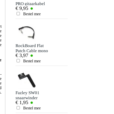
PRO gitaarkabel
voor gitaar zwart
€ 9,95
€ 6,40
mono jack-jack
haaks 5.5 meter
Bestel mee
Bestel mee
t
e
e
e
e
RockBoard Flat
Fazley EGS03
Patch Cable mono
snaren voor
€ 3,97
€ 2,95
jack haaks 10 cm
elektrische gitaar
e
(regular)
Bestel mee
Bestel mee
-
e
e
l
.
Fazley SW01
Fazley PB01
snaarwinder
plectrumhouder
€ 1,95
€ 2,95
Bestel mee
Bestel mee