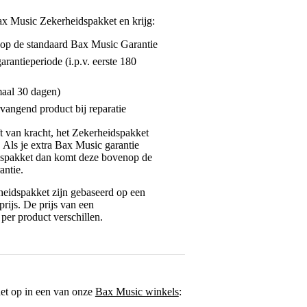
ax Music Zekerheidspakket en krijg:
enop de standaard Bax Music Garantie
garantieperiode (i.p.v. eerste 180
maal 30 dagen)
vangend product bij reparatie
jft van kracht, het Zekerheidspakket
. Als je extra Bax Music garantie
dspakket dan komt deze bovenop de
antie.
eidspakket zijn gebaseerd op een
rijs. De prijs van een
per product verschillen.
het op in een van onze
Bax Music winkels
: