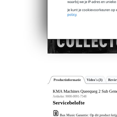
Gratis verzending vanaf €
waarbij we je IP-adres en uniek
30 dagen 'niet goed geld ter
Je kunt je cookievoorkeuren op 
policy
.
Productinformatie
Video's (3)
Revi
KMA Machines Queequeg 2 Sub Genera
Artikelnr:
9000-0091-7548
Servicebelofte
Bax Music Garantie
: Op dit product kri