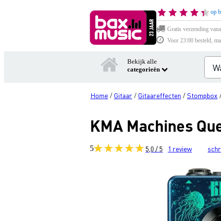
op b
Gratis verzending vana
Voor 23:00 besteld, ma
Bekijk alle
categorieën
Home
Gitaar
Gitaareffecten
Stompbox
/
/
/
KMA Machines Que
5
5,0 / 5
1
review
schr