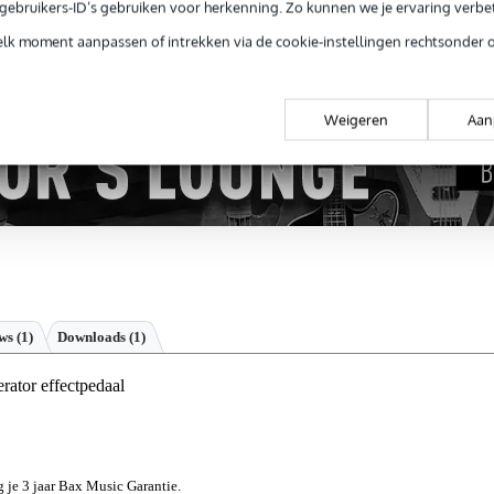
 99,-
3 jaar Bax Music garantie
Grati
e gebruikers-ID’s gebruiken voor herkenning. Zo kunnen we je ervaring verb
ug' garantie
Laagste-prijs-garantie
Grati
elk moment aanpassen of intrekken via de cookie-instellingen rechtsonder 
Weigeren
Aan
ews
(1)
Downloads (1)
tor effectpedaal
jg je 3 jaar Bax Music Garantie.