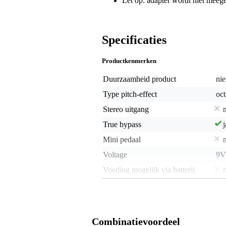
Let op: adapter wordt niet meeg
Specificaties
Productkenmerken
Duurzaamheid product
nie
Type pitch-effect
oct
Stereo uitgang
True bypass
j
Mini pedaal
Voltage
9V
Voeding mogelijk via batterij
Center negative / positive
cen
Type adapter plug
ba
Adapter meegeleverd
Combinatievoordeel