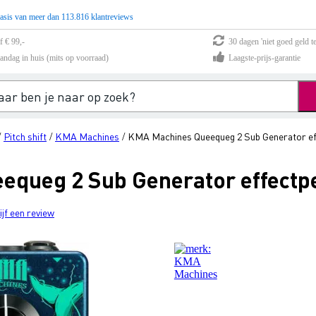
asis van meer dan 113.816 klantreviews
f € 99,-
30 dagen 'niet goed geld te
andag in huis (mits op voorraad)
Laagste-prijs-garantie
Pitch shift
KMA Machines
KMA Machines Queequeg 2 Sub Generator ef
/
/
/
equeg 2 Sub Generator effectp
ijf een review