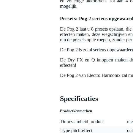
en volledige akkoorden. Tot aan 4 o
mogelijk.
Presets: Pog 2 serieus opgewaar
De Pog 2 laat u 8 presets opslaan, die
effecten maken, deze wegschrijven en
om de presets op te roepen, zonder pe
De Pog 2 is zo al serieus opgewaardeer
De Dry FX en Q knoppen maken de up
effecten!
De Pog 2 van Electro Harmonix zal me
Specificaties
Productkenmerken
Duurzaamheid product
nie
Type pitch-effect
oct