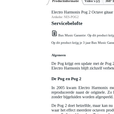
Productinformatie
Video's (2)
360° 
Electro Harmonix Pog 2 Octave gitaar 
Artikelnr:
NES-POG2
Servicebelofte
Bax Music Garantie
: Op dit product kri
Op dit product krijg je 3 jaar Bax Music Gara
Algemeen
De Pog krijgt een update met de Pog 2
Electro Harmonix blijft zichzelf verbet
De Pog en Pog 2
In 2005 kwam Electro Harmonix met 
reproduceerde naast de originele. Zo 
zonder bijgeluiden worden afgespeeld.
De Pog 2 doet hetzelfde, maar kan nu n
waar het effect meerdere octaven produ