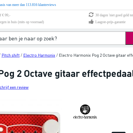
asis van meer dan 113.816 klantreviews
f € 99,-
30 dagen 'niet goed geld te
rgen in huis (mits op voorraad)
Laagste-prijs-garantie
Pitch shift
Electro Harmonix
Electro Harmonix Pog 2 Octave gitaar eff
/
/
/
og 2 Octave gitaar effectpedaa
chrijf een review