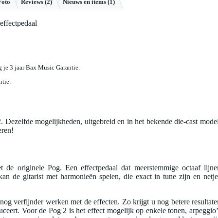
Foto
Reviews
(2)
Nieuws en items (1)
effectpedaal
jg je 3 jaar Bax Music Garantie.
ntie.
. Dezelfde mogelijkheden, uitgebreid en in het bekende die-cast model
eren!
de originele Pog. Een effectpedaal dat meerstemmige octaaf lijne
kan de gitarist met harmonieën spelen, die exact in tune zijn en netje
og verfijnder werken met de effecten. Zo krijgt u nog betere resultate
ceert. Voor de Pog 2 is het effect mogelijk op enkele tonen, arpeggio’