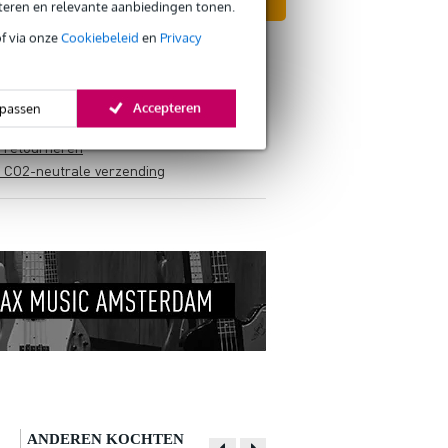
In mijn winkelwagen
eteren en relevante aanbiedingen tonen.
of via onze
Cookiebeleid
en
Privacy
Accepteren
passen
s retourneren
s CO2-neutrale verzending
ANDEREN KOCHTEN