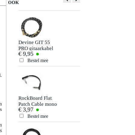
OOK
Devine GIT 55
RockBoard Flat
PRO gitaarkabel
Patch Cable mono
€ 9,95
€ 3,66
mono jack-jack
jack haaks 5 cm
haaks 5.5 meter
Bestel mee
Bestel mee
.
RockBoard Flat
RockBoard Flat
Patch Cable mono
Patch Cable mono
n
€ 3,97
€ 4,98
s
jack haaks 10 cm
jack haaks 30 cm
Bestel mee
Bestel mee
n
s