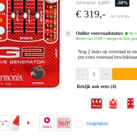
-30%
Adviesprijs
€ 455,-
€ 319,-
incl. 21% btw
Online voorraadstatus:
Op v
Bestel voor 23:00 = morgen in huis (gra
Nog 2 stuks op voorraad in on
(en extra voorraad beschikbaar 
-
+
Bekijk ook eens (4)
Vergelijken
Video