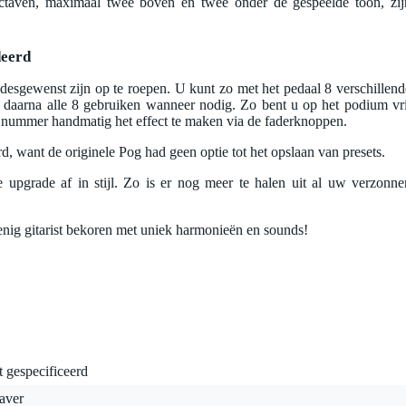
ctaven, maximaal twee boven en twee onder de gespeelde toon, zij
deerd
 desgewenst zijn op te roepen. U kunt zo met het pedaal 8 verschillend
 daarna alle 8 gebruiken wanneer nodig. Zo bent u op het podium vri
r nummer handmatig het effect te maken via de faderknoppen.
d, want de originele Pog had geen optie tot het opslaan van presets.
grade af in stijl. Zo is er nog meer te halen uit al uw verzonne
nig gitarist bekoren met uniek harmonieën en sounds!
t gespecificeerd
aver