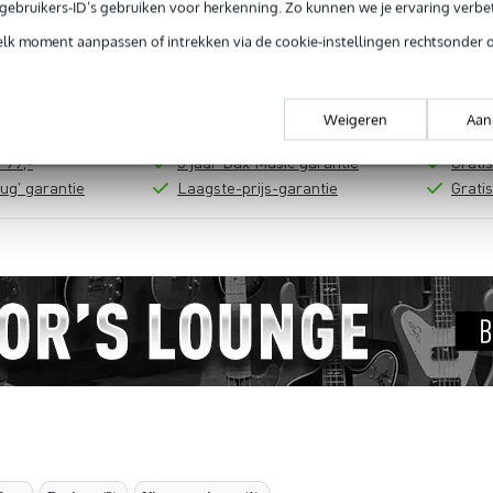
In mijn winkelwagen
e gebruikers-ID’s gebruiken voor herkenning. Zo kunnen we je ervaring verb
elk moment aanpassen of intrekken via de cookie-instellingen rechtsonder 
Productinformatie
Weigeren
Aan
 99,-
3 jaar Bax Music garantie
Grati
ug' garantie
Laagste-prijs-garantie
Grati