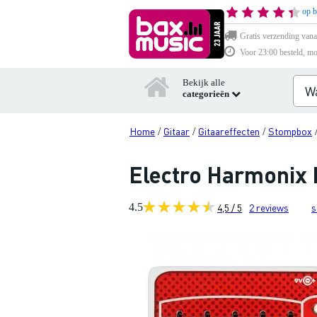
op b
Gratis verzending vana
Voor 23:00 besteld, mo
Bekijk alle
categorieën
Home
Gitaar
Gitaareffecten
Stompbox
/
/
/
Electro Harmonix P
4.5
4,5 / 5
2
reviews
s