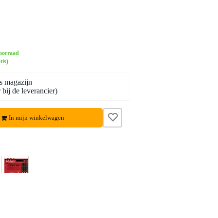
oorraad
tis)
s magazijn
bij de leverancier)
In mijn winkelwagen
Video 2