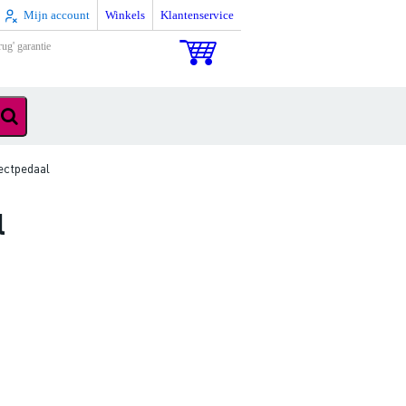
Mijn account
Winkels
Klantenservice
rug' garantie
ectpedaal
l