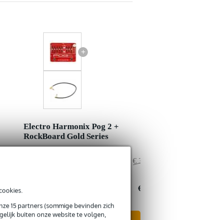
+
Electro Harmonix Pog 2 +
RockBoard Gold Series
€ 326,40
Adviesprijs
€ 326,80
€ 0,40
Jouw voordeel
€ 0,80
€ 326,-
Nu als combinatie voor
€ 326,-
cookies.
onze 15 partners (sommige bevinden zich
elijk buiten onze website te volgen,