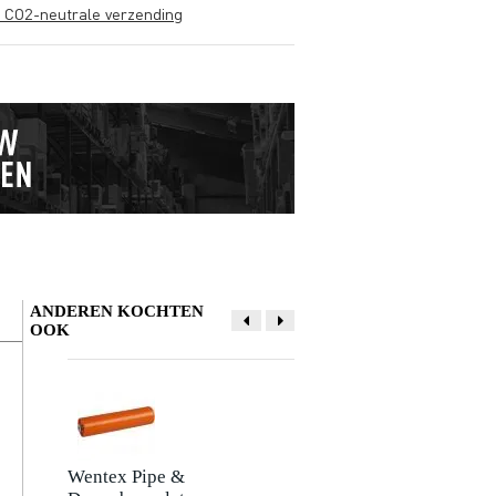
s CO2-neutrale verzending
ANDEREN KOCHTEN
OOK
Schrijf zelf een review
Je naam
Er zijn nog geen reviews voor dit product.
Wentex Pipe &
Adam Hall