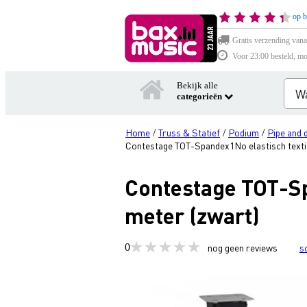
op b
Gratis verzending vana
Voor 23:00 besteld, mo
Bekijk alle
categorieën
Home
Truss & Statief
Podium
Pipe and 
/
/
/
Contestage TOT-Spandex1No elastisch textie
Contestage TOT-Sp
meter (zwart)
0
nog geen reviews
s