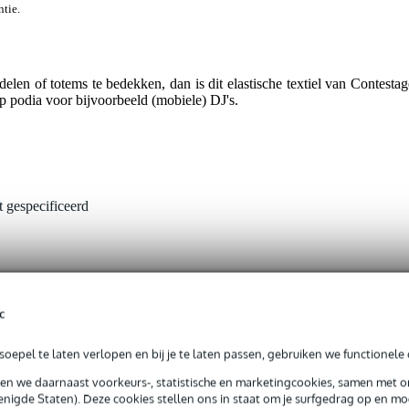
ntie.
-delen of totems te bedekken, dan is dit elastische textiel van Contestag
 op podia voor bijvoorbeeld (mobiele) DJ's.
t gespecificeerd
0 gr
5 x 15,0 x 2,0 cm
c
oepel te laten verlopen en bij je te laten passen, gebruiken we functionele 
tems
sen we daarnaast voorkeurs-, statistische en marketingcookies, samen met 
nigde Staten). Deze cookies stellen ons in staat om je surfgedrag op en mog