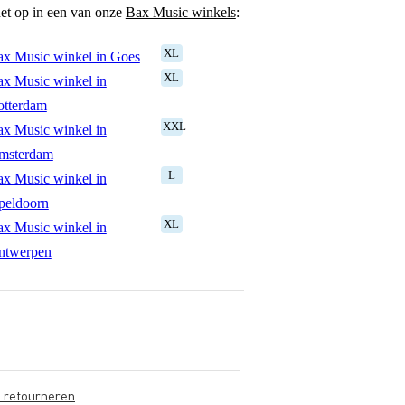
het op in een van onze
Bax Music winkels
:
XL
x Music winkel in Goes
XL
x Music winkel in
otterdam
XXL
x Music winkel in
msterdam
L
x Music winkel in
peldoorn
XL
x Music winkel in
ntwerpen
s retourneren