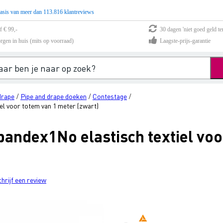
asis van meer dan 113.816 klantreviews
f € 99,-
30 dagen 'niet goed geld te
rgen in huis (mits op voorraad)
Laagste-prijs-garantie
drape
Pipe and drape doeken
Contestage
/
/
/
l voor totem van 1 meter (zwart)
andex1No elastisch textiel voo
chrijf een review