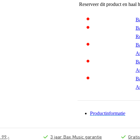
Reserveer dit product en haal 
Ba
Ba
R
Ba
A
Ba
A
Ba
A
Productinformatie
 99,-
3 jaar Bax Music garantie
Grati