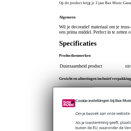
Op dit product krijg je 3 jaar Bax Music Gara
Algemeen
Wil je decoratief materiaal om je truss
een prima middel. Perfect in te zetten
Specificaties
Productkenmerken
Duurzaamheid product
nie
Gewicht en afmetingen inclusief verpakking
Gewicht
20
(incl. verpakking)
Afmeting
23,
(incl. verpakking)
Cookie-instellingen bij Bax Musi
Productspecificaties
Om je bezoek aan onze website s
elastisch textiel voor truss en to
Als je toestemming geeft, plaat
lengte: 100 cm
buiten de EU, waaronder de Vere
kleur: zwart