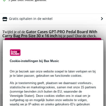
Gratis ophalen in de winkel
Gator Cases GPT-PRO Pedal Board With
Twijfel je of de
Carry Bag Pro Size 30 x 16 inch
bij je past? Doe de check.
Start de check
Productinformatie
Cookie-instellingen bij Bax Music
Gator Cases GPT-PRO pedalboard met draagtas
Om je bezoek aan onze website soepel te laten verlopen en bij
afmetingen pedalboard: 30 x 16 inch
je te laten passen, gebruiken we functionele cookies.
kleur: zwart
Als je toestemming geeft, plaatsen we daarnaast voorkeurs-,
Bekijk alle productspecificaties
statistische en marketingcookies, samen met onze 15 partners
(sommige bevinden zich buiten de EU, waaronder de
Verenigde Staten). Deze cookies stellen ons in staat om je
surfgedrag op en mogelijk buiten onze website te volgen,
Bekijk ook eens (1)
waarbij we je IP-adres en unieke gebruikers-ID’s gebruiken