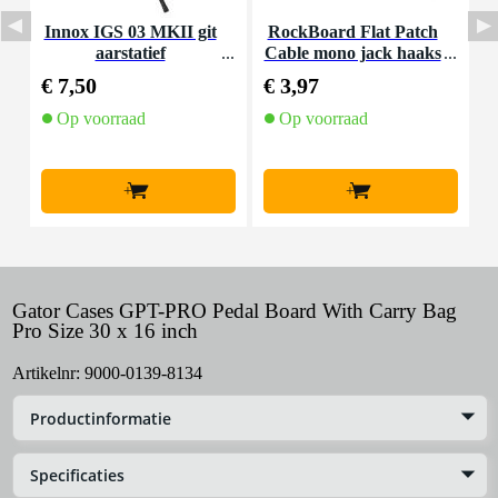
Innox IGS 03 MKII git
RockBoard Flat Patch
aarstatief
Cable mono jack haaks
K
10 cm
€ 7,50
€ 3,97
€
Op voorraad
Op voorraad
+
+
Gator Cases GPT-PRO Pedal Board With Carry Bag
Pro Size 30 x 16 inch
Artikelnr:
9000-0139-8134
Productinformatie
Specificaties