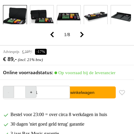
1
/
8
Adviesprijs
€ 107,-
-17%
€ 89,-
(incl. 21% btw)
Online voorraadstatus:
Op voorraad bij de leverancier
In winkelwagen
Bestel voor 23:00 = over circa 8 werkdagen in huis
30 dagen 'niet goed geld terug' garantie
3 jaar Bax Music garantie