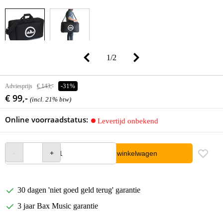
1
/
2
Adviesprijs
€ 143,-
-31%
€ 99,-
(incl. 21% btw)
Online voorraadstatus:
Levertijd onbekend
In winkelwagen
30 dagen 'niet goed geld terug' garantie
3 jaar Bax Music garantie