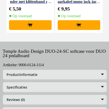
nder met klittenband s
aarkabel mono jack-jac
mal zwart (10 stuks)
k haaks 5.5 meter
€ 5,50
€ 9,95
€
Op voorraad
Op voorraad
+
+
Temple Audio Design DUO-24-SC softcase voor DUO
24 pedalboard
Artikelnr:
9000-0124-1114
Productinformatie
Specificaties
Reviews (0)