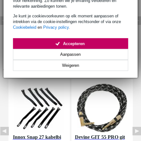
voor herkenning. Zo kunnen we je ervaring verbeteren en
relevante aanbiedingen tonen.
Je kunt je cookievoorkeuren op elk moment aanpassen of
intrekken via de cookie-instellingen rechtsonder of via onze
Cookiebeleid
en
Privacy policy
.
Accepteren
Aanpassen
Weigeren
Accessoires (16)
Innox Snap 27 kabelbi
Devine GIT 55 PRO git
I