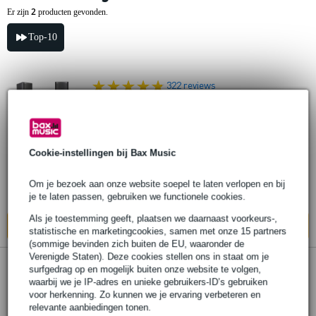
2
Er zijn
producten gevonden.
Top-10
322 reviews
dB Technologies Opera 12 + statieven +
kabels
Cookie-instellingen bij Bax Music
€ 913,-
Adviesprijs
€ 936,90
Om je bezoek aan onze website soepel te laten verlopen en bij
Bestel nu en ontvang binnen circa 6 weken
je te laten passen, gebruiken we functionele cookies.
Als je toestemming geeft, plaatsen we daarnaast voorkeurs-,
In mijn winkelwagen
statistische en marketingcookies, samen met onze 15 partners
(sommige bevinden zich buiten de EU, waaronder de
Verenigde Staten). Deze cookies stellen ons in staat om je
513 reviews
surfgedrag op en mogelijk buiten onze website te volgen,
waarbij we je IP-adres en unieke gebruikers-ID’s gebruiken
voor herkenning. Zo kunnen we je ervaring verbeteren en
dB Technologies KL 10 + statieven +
relevante aanbiedingen tonen.
kabels