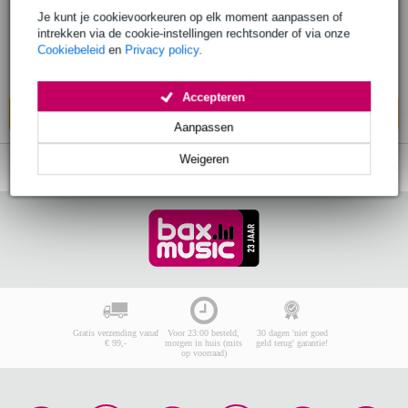
Je kunt je cookievoorkeuren op elk moment aanpassen of
intrekken via de cookie-instellingen rechtsonder of via onze
€ 746,-
Adviesprijs
€ 764,90
Cookiebeleid
en
Privacy policy
.
Bestel nu en ontvang binnen circa 7 weken
Accepteren
In mijn winkelwagen
Aanpassen
Weigeren
Gratis verzending vanaf
Voor 23:00 besteld,
30 dagen 'niet goed
€ 99,-
morgen in huis (mits
geld terug' garantie!
op voorraad)