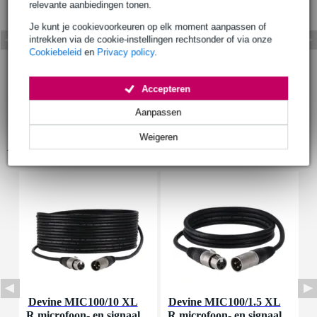
relevante aanbiedingen tonen.
Je kunt je cookievoorkeuren op elk moment aanpassen of
intrekken via de cookie-instellingen rechtsonder of via onze
Cookiebeleid
en
Privacy policy
.
Accepteren
Aanpassen
Weigeren
Accessoires (11)
Devine MIC100/10 XL
Devine MIC100/1.5 XL
D
R microfoon- en signaal
R microfoon- en signaal
m