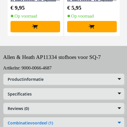
kabel 10 meter
kabel 1.5 meter
€ 9,95
€ 5,95
€
Op voorraad
Op voorraad
+
+
Allen & Heath AP11334 stofhoes voor SQ-7
Artikelnr:
9000-0066-4687
Productinformatie
Specificaties
Reviews (0)
Combinatievoordeel (1)