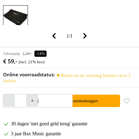
1
/
1
Adviesprijs
€ 69,-
-14%
€ 59,-
(incl. 21% btw)
Online voorraadstatus:
Bestel nu en ontvang binnen circa 3
weken
In winkelwagen
30 dagen 'niet goed geld terug' garantie
3 jaar Bax Music garantie