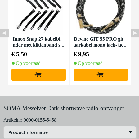
Innox Snap 27 kabelbi
Devine GIT 55 PRO git
D
nder met klittenband s
aarkabel mono jack-jac
a
mal zwart (10 stuks)
k haaks 5.5 meter
€ 5,50
€ 9,95
€
Op voorraad
Op voorraad
+
+
SOMA Messeiver Dark shortwave radio-ontvanger
Artikelnr:
9000-0155-5458
Productinformatie