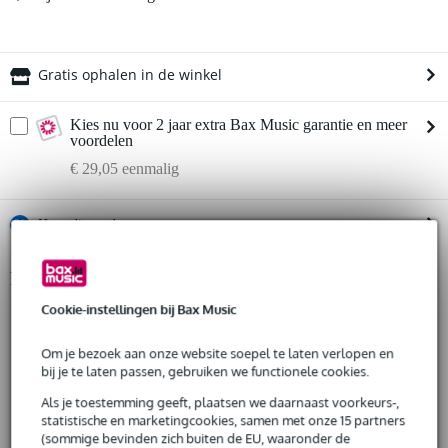
Gratis ophalen in de winkel
Kies nu voor 2 jaar extra Bax Music garantie en meer
voordelen
€ 29,05 eenmalig
%
Huur dit product
Productinformatie
Huur dit product al vanaf 42 euro per maand
Huur meerdere producten tegelijk: min. € 300,- en max.
Cookie-instellingen bij Bax Music
shortwave radio-ontvanger
€ 2.500,-
Gratis
kleur: bruin
thuisbezorgd of op te halen in de winkel
Om je bezoek aan onze website soepel te laten verlopen en
Al na 4 maanden maandelijks opzegbaar
radio:
bij je te laten passen, gebruiken we functionele cookies.
De mogelijkheid om je product(en) met korting te kopen
ontvangstgebied: wereldwijd
Snelle vervanging door Bax Music bij een defect
Als je toestemming geeft, plaatsen we daarnaast voorkeurs-,
frequentiebereik: 3-40 MHz
statistische en marketingcookies, samen met onze 15 partners
uitgangsvermogen: 5 watt
(sommige bevinden zich buiten de EU, waaronder de