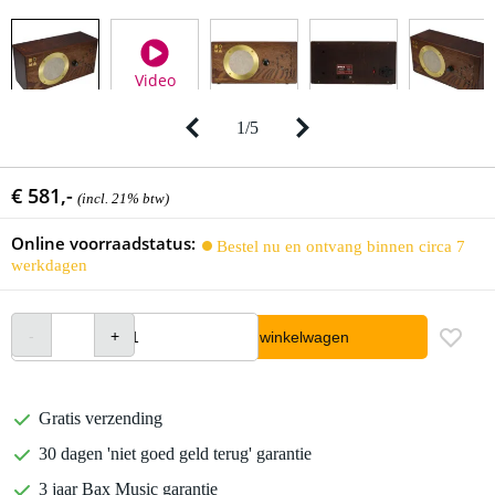
Video
1
/
5
€ 581,-
(incl. 21% btw)
Online voorraadstatus:
Bestel nu en ontvang binnen circa 7
werkdagen
In winkelwagen
Gratis verzending
30 dagen 'niet goed geld terug' garantie
3 jaar Bax Music garantie