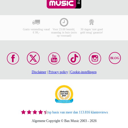
Gratis verzending vanaf
Voor 23:00 besteld,
30 dagen 'niet goed
€ 99,-
maandag in huis (mits
geld terug' garantie!
op voorraad)
BLOG
Disclaimer
|
Privacy policy
|
Cookie-instellingen
op basis van meer dan 113.816 klantreviews
Algemene Copyright © Bax Music 2003 - 2026