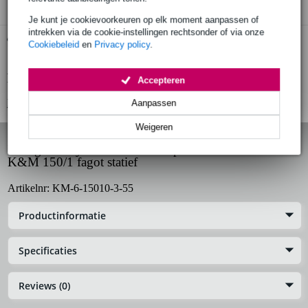
Je kunt je cookievoorkeuren op elk moment aanpassen of
intrekken via de cookie-instellingen rechtsonder of via onze
Gratis ophalen in de winkel
Cookiebeleid
en
Privacy policy
.
Productinformatie
Accepteren
Bekijk alle productspecificaties
Aanpassen
Weigeren
Konig & Meyer 6-15010-3-55 poot met beker voor
K&M 150/1 fagot statief
Artikelnr:
KM-6-15010-3-55
Productinformatie
Specificaties
Reviews (0)