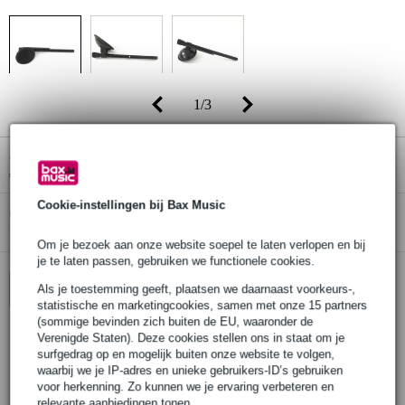
1
/
3
Adviesprijs
€ 32,-
€ 27,-
(incl. 21% btw)
Cookie-instellingen bij Bax Music
Online voorraadstatus:
Bestel nu en ontvang binnen circa 12
werkdagen
Om je bezoek aan onze website soepel te laten verlopen en bij
je te laten passen, gebruiken we functionele cookies.
Als je toestemming geeft, plaatsen we daarnaast voorkeurs-,
In winkelwagen
statistische en marketingcookies, samen met onze 15 partners
(sommige bevinden zich buiten de EU, waaronder de
Verenigde Staten). Deze cookies stellen ons in staat om je
surfgedrag op en mogelijk buiten onze website te volgen,
30 dagen 'niet goed geld terug' garantie
waarbij we je IP-adres en unieke gebruikers-ID’s gebruiken
3 jaar Bax Music garantie
voor herkenning. Zo kunnen we je ervaring verbeteren en
relevante aanbiedingen tonen.