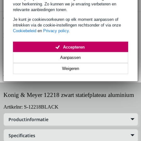
voor herkenning. Zo kunnen we je ervaring verbeteren en
relevante aanbiedingen tonen.
Gratis ophalen in de winkel
Je kunt je cookievoorkeuren op elk moment aanpassen of
intrekken via de cookie-instellingen rechtsonder of via onze
Cookiebeleid
en
Privacy policy
.
Productinformatie
plateau voor accessoires
Accepteren
gemaakt van aluminium, voorzien van zwarte lak
Aanpassen
voorzien van coating
Weigeren
Bekijk alle productspecificaties
Konig & Meyer 12218 zwart statiefplateau aluminium
Artikelnr:
S-12218BLACK
Productinformatie
Specificaties