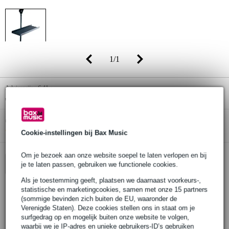
1
/
1
Adviesprijs
€ 41,-
€ 32,-
(incl. 21% btw)
Online voorraadstatus:
Bestel nu en ontvang binnen circa 13
werkdagen
Cookie-instellingen bij Bax Music
Om je bezoek aan onze website soepel te laten verlopen en bij
In winkelwagen
je te laten passen, gebruiken we functionele cookies.
Als je toestemming geeft, plaatsen we daarnaast voorkeurs-,
statistische en marketingcookies, samen met onze 15 partners
(sommige bevinden zich buiten de EU, waaronder de
30 dagen 'niet goed geld terug' garantie
Verenigde Staten). Deze cookies stellen ons in staat om je
surfgedrag op en mogelijk buiten onze website te volgen,
3 jaar Bax Music garantie
waarbij we je IP-adres en unieke gebruikers-ID’s gebruiken