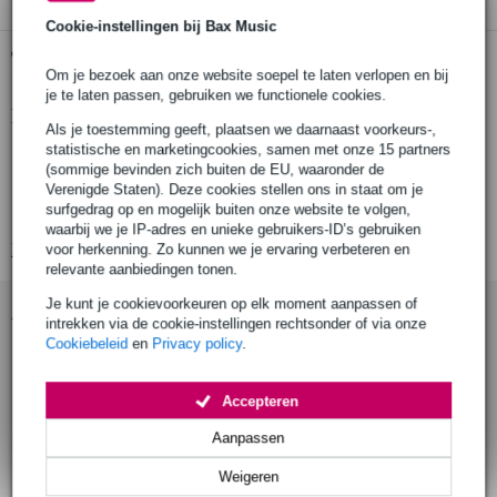
Cookie-instellingen bij Bax Music
Gratis ophalen in de winkel
Om je bezoek aan onze website soepel te laten verlopen en bij
je te laten passen, gebruiken we functionele cookies.
Productinformatie
Als je toestemming geeft, plaatsen we daarnaast voorkeurs-,
statistische en marketingcookies, samen met onze 15 partners
Gravity MA TRAY 2
(sommige bevinden zich buiten de EU, waaronder de
statiefplateau
Verenigde Staten). Deze cookies stellen ons in staat om je
surfgedrag op en mogelijk buiten onze website te volgen,
ideaal voor accessoires
waarbij we je IP-adres en unieke gebruikers-ID’s gebruiken
Bekijk alle productspecificaties
voor herkenning. Zo kunnen we je ervaring verbeteren en
relevante aanbiedingen tonen.
Je kunt je cookievoorkeuren op elk moment aanpassen of
Accessoires (4)
intrekken via de cookie-instellingen rechtsonder of via onze
Cookiebeleid
en
Privacy policy
.
Accepteren
Aanpassen
Weigeren