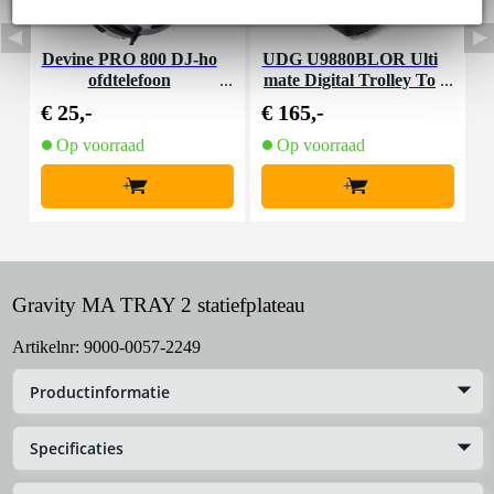
Devine PRO 800 DJ-ho
UDG U9880BLOR Ulti
ofdtelefoon
mate Digital Trolley To
d
Go zwart/oranje
€ 25,-
€ 165,-
€
Op voorraad
Op voorraad
+
+
Gravity MA TRAY 2 statiefplateau
Artikelnr:
9000-0057-2249
Productinformatie
Specificaties