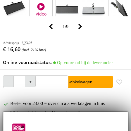
Video
1
/
9
Adviesprijs
€ 23,25
€ 16,60
(incl. 21% btw)
Online voorraadstatus:
Op voorraad bij de leverancier
In winkelwagen
Bestel voor 23:00 = over circa 3 werkdagen in huis
30 dagen 'niet goed geld terug' garantie
3 jaar Bax Music garantie