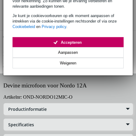
voor herkenning. Zo kunnen we je ervaring verbeteren en
30 dagen 'niet goed geld terug' garantie
relevante aanbiedingen tonen.
3 jaar Bax Music garantie
Je kunt je cookievoorkeuren op elk moment aanpassen of
intrekken via de cookie-instellingen rechtsonder of via onze
Cookiebeleid
en
Privacy policy
.
Gratis ophalen in de winkel
Accepteren
Aanpassen
Productinformatie
Weigeren
Bekijk alle productspecificaties
Devine microfoon voor Nordo 12A
Artikelnr:
OND-NORDO12MIC-O
Productinformatie
Specificaties