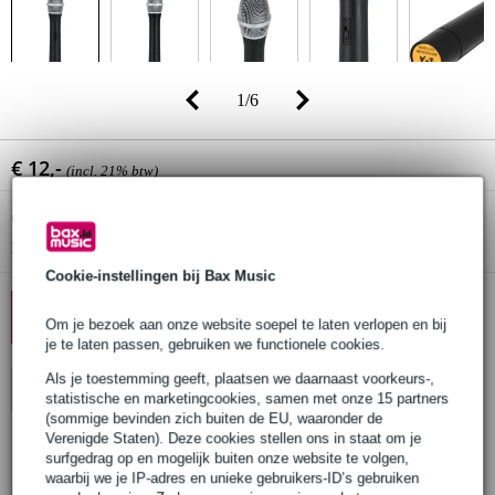
1
/
6
€ 12,-
(incl. 21% btw)
Online voorraadstatus:
Op voorraad
Nog 20 stuks op voorraad in ons magazijn
Cookie-instellingen bij Bax Music
10% EXTRA KORTING MET
Om je bezoek aan onze website soepel te laten verlopen en bij
CODE: EXTRA10
je te laten passen, gebruiken we functionele cookies.
Als je toestemming geeft, plaatsen we daarnaast voorkeurs-,
In winkelwagen
statistische en marketingcookies, samen met onze 15 partners
(sommige bevinden zich buiten de EU, waaronder de
Verenigde Staten). Deze cookies stellen ons in staat om je
surfgedrag op en mogelijk buiten onze website te volgen,
Bestel nu = maandag in huis
waarbij we je IP-adres en unieke gebruikers-ID’s gebruiken