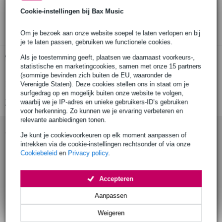
30 dagen 'niet goed geld terug' garantie
Cookie-instellingen bij Bax Music
3 jaar Bax Music garantie
Om je bezoek aan onze website soepel te laten verlopen en bij
je te laten passen, gebruiken we functionele cookies.
Gratis ophalen in de winkel
Als je toestemming geeft, plaatsen we daarnaast voorkeurs-,
statistische en marketingcookies, samen met onze 15 partners
(sommige bevinden zich buiten de EU, waaronder de
Productinformatie
Verenigde Staten). Deze cookies stellen ons in staat om je
surfgedrag op en mogelijk buiten onze website te volgen,
Bekijk alle productspecificaties
waarbij we je IP-adres en unieke gebruikers-ID’s gebruiken
voor herkenning. Zo kunnen we je ervaring verbeteren en
relevante aanbiedingen tonen.
Accessoires (4)
Je kunt je cookievoorkeuren op elk moment aanpassen of
intrekken via de cookie-instellingen rechtsonder of via onze
Cookiebeleid
en
Privacy policy
.
Accepteren
Aanpassen
Weigeren