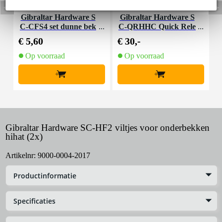
Gibraltar Hardware S
Gibraltar Hardware S
C-CFS4 set dunne bek
C-QRHHC Quick Rele
C
kenviltjes (4 stuks)
ase Hihatclutch
€ 5,60
€ 30,-
€
Op voorraad
Op voorraad
+
+
Gibraltar Hardware SC-HF2 viltjes voor onderbekken
hihat (2x)
Artikelnr:
9000-0004-2017
Productinformatie
Specificaties