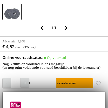
1
/
1
Adviesprijs
€ 6,70
€ 4,52
(incl. 21% btw)
Online voorraadstatus:
Op voorraad
Nog 3 stuks op voorraad in ons magazijn
(en nog ruim voldoende voorraad beschikbaar bij de leverancier)
In winkelwagen
Bestel nu = maandag in huis