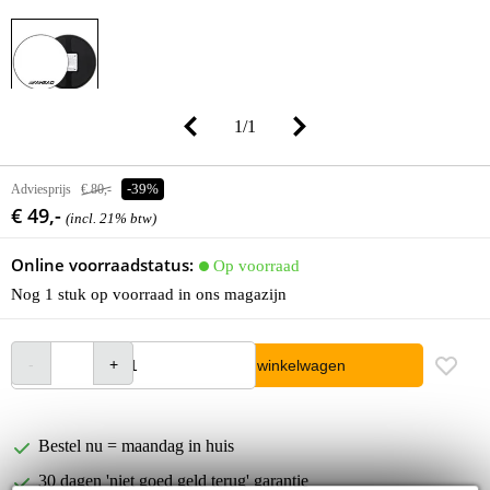
1
/
1
Adviesprijs
€ 80,-
-39%
€ 49,-
(incl. 21% btw)
Online voorraadstatus:
Op voorraad
Nog 1 stuk op voorraad in ons magazijn
In winkelwagen
Bestel nu = maandag in huis
30 dagen 'niet goed geld terug' garantie