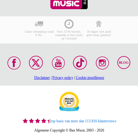
Gratis verzending vanaf
Voor 23:00 besteld,
30 dagen 'niet goed
€ 99,-
maandag in huis (mits
geld terug' garantie!
op voorraad)
BLOG
Disclaimer
|
Privacy policy
|
Cookie-instellingen
op basis van meer dan 113.816 klantreviews
Algemene Copyright © Bax Music 2003 - 2026