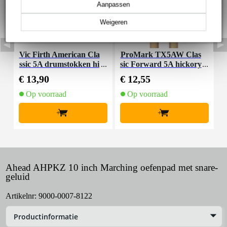
Aanpassen
Weigeren
Vic Firth American Cla
ProMark TX5AW Clas
K
ssic 5A drumstokken hi
sic Forward 5A hickory
e
ckory met houten tip
drumstokken
€ 13,90
€ 12,55
€
Op voorraad
Op voorraad
+
+
Ahead AHPKZ 10 inch Marching oefenpad met snare-
geluid
Artikelnr:
9000-0007-8122
Productinformatie