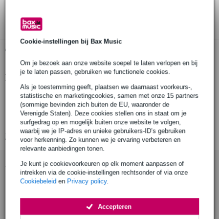
3 jaar Bax Music garantie
Cookie-instellingen bij Bax Music
Gratis ophalen in de winkel
Om je bezoek aan onze website soepel te laten verlopen en bij
je te laten passen, gebruiken we functionele cookies.
Productinformatie
Als je toestemming geeft, plaatsen we daarnaast voorkeurs-,
oefenpad voor drums
statistische en marketingcookies, samen met onze 15 partners
(sommige bevinden zich buiten de EU, waaronder de
om zonder overlast drumtechniek te oefenen
Verenigde Staten). Deze cookies stellen ons in staat om je
kleur slagoppervlak: wit
surfgedrag op en mogelijk buiten onze website te volgen,
waarbij we je IP-adres en unieke gebruikers-ID’s gebruiken
Bekijk alle productspecificaties
voor herkenning. Zo kunnen we je ervaring verbeteren en
relevante aanbiedingen tonen.
Accessoires (10)
Je kunt je cookievoorkeuren op elk moment aanpassen of
intrekken via de cookie-instellingen rechtsonder of via onze
Cookiebeleid
en
Privacy policy
.
Accepteren