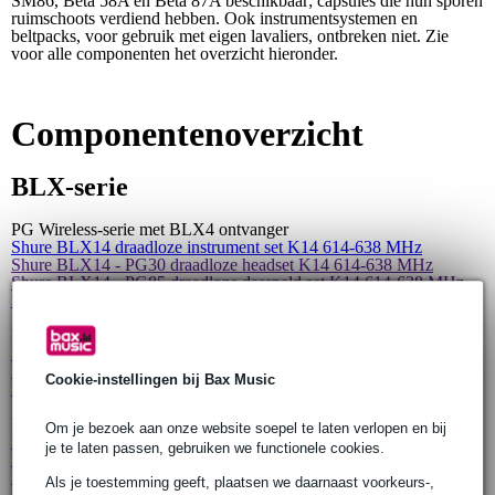
SM86, Beta 58A en Beta 87A beschikbaar; capsules die hun sporen
ruimschoots verdiend hebben. Ook instrumentsystemen en
beltpacks, voor gebruik met eigen lavaliers, ontbreken niet. Zie
voor alle componenten het overzicht hieronder.
Componentenoverzicht
BLX-serie
PG Wireless-serie met BLX4 ontvanger
Shure BLX14 draadloze instrument set K14 614-638 MHz
Shure BLX14 - PG30 draadloze headset K14 614-638 MHz
Shure BLX14 - PG85 draadloze dasspeld set K14 614-638 MHz
Shure BLX24 - PG58 draadloze handheld set K14 614-638 MHz
PG Wireless-serie met BLX4R ontvanger
Shure BLX14R - PG30 draadloze headset K14 614-638 MHz
Shure BLX14R - PG85 draadloze dasspeld set K14 614-638 MHz
Cookie-instellingen bij Bax Music
Shure BLX24R - PG58 draadloze handheld set K14 614-638 MHz
PG Wireless-serie met BLX88 ontvanger
Om je bezoek aan onze website soepel te laten verlopen en bij
Shure BLX188 draadloze instrument set K14 614-638 MHz
je te laten passen, gebruiken we functionele cookies.
Shure BLX188 - PG85 draadloze dasspeld set K14 614-638 MHz
Shure BLX1288 - PG85 draadloze microfoon set K14 614-638
Als je toestemming geeft, plaatsen we daarnaast voorkeurs-,
MHz