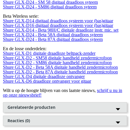
Shure GLX-D24 - SM 58 digitaal draadloos syteem
Shure GLX-D24 - SM86 digitaal draadloos syteem
Beta Wireless serie:
Shure GLX-D14 digitaal draadloos systeem voor (bas)gitaar
Shure GLX-D16 digitaal draadloos systeem voor (bas)gitaar
Shure GLX-D14 - Beta 98H/C digitale draadloze instr. mic. set
Shure GLX-D24 - Beta 58A digitaal draadloos syteem
Shure GLX-D24 - Beta 87A digitaal draadloos syteem
En de losse onderdelen:
Shure GLX-D1 digitale draadloze beltpack-zender
Shure GLX-D2 - SM58 digitale handheld zendermicrofoon
Shure GLX-D2 - SM86 digitale handheld zendermicrofoon
Shure GLX-D2 - Beta 58A digitale handheld zendermicrofoon
Shure GLX-D2 - Beta 87A digitale handheld zendermicrofoon
Shure GLX-D4 digitale draadloze ontvanger
Shure GLX-D6 draadloze ontvanger voor gitaar
Wilt u op de hoogte blijven van ons laatste nieuws,
schrijf u nu in
op onze nieuwsbrief!
Gerelateerde producten
Shure GLXD2/B87A (2.4 Ghz)
Reacties (0)
handheld zendermicrofoon
Plaats als eerste een reactie
Je waardering