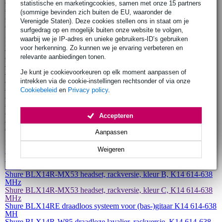
statistische en marketingcookies, samen met onze 15 partners
Shure BLX1288 - PG30 draadloze microfoon set K14 614-638
(sommige bevinden zich buiten de EU, waaronder de
MHz
Verenigde Staten). Deze cookies stellen ons in staat om je
Shure BLX288 - PG58 draadloze handheld set K14 614-638 MHz
surfgedrag op en mogelijk buiten onze website te volgen,
waarbij we je IP-adres en unieke gebruikers-ID’s gebruiken
SM Wireless-serie met BLX4 ontvanger
Shure BLX14-MX53 draadloze headset, kleur T, K14 614-638
voor herkenning. Zo kunnen we je ervaring verbeteren en
MHz
relevante aanbiedingen tonen.
Shure BLX24 - SM58 draadloze handheld set K14 614-638 MHz
Shure BLX14-MX53 draadloze headset, kleur T, K14 614-638
Je kunt je cookievoorkeuren op elk moment aanpassen of
MHz
intrekken via de cookie-instellingen rechtsonder of via onze
Shure BLX14-MX53 draadloze headset, kleur B, K14 614-638
Cookiebeleid
en
Privacy policy
.
MHz
Shure BLX14-MX53 draadloze headset, kleur C, K14 614-638
MHz
Accepteren
Shure BLX14-W85 draadloze lavalier microfoon K14 614-638
MHz
Aanpassen
SM Wireless-serie met BLX4R ontvanger
Weigeren
Shure BLX24R - SM58 draadloze handheld set K14 614-638 MHz
Shure BLX14R-MX53 headset, rackversie, kleur T, K14 614-638
MHz
Shure BLX14R-MX53 headset, rackversie, kleur B, K14 614-638
MHz
Shure BLX14R-MX53 headset, rackversie, kleur C, K14 614-638
MHz
Shure BLX14RE draadloos systeem voor (bas-)gitaar K14 614-638
MH
Shure BLX14R-W85 draadloze lavalier, rackversie, K14 614-638