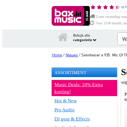
op b
Gratis verzending vana
Voor 23:00 besteld, mo
Bekijk alle
categorieën
Home
Nieuws
Sennheiser e 935: Mic Of 
/
/
S
ASSORTIMENT
vri
Music Deals: 10% Extra
korting!
P
i
Hot & New
Pro Audio
DJ gear & Effects