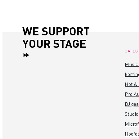
WE SUPPORT
YOUR STAGE
CATEG
Music 
kortin
Hot &
Pro Au
DJ gea
Studio
Micro
Hoofdt