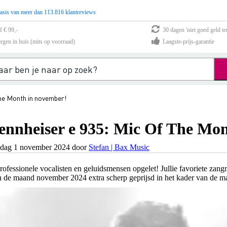
asis van meer dan 113.816 klantreviews
f € 99,-
30 dagen 'niet goed geld te
rgen in huis (mits op voorraad)
Laagste-prijs-garantie
The Month in november!
ennheiser e 935: Mic Of The Mo
jdag 1 november 2024 door
Stefan | Bax Music
rofessionele vocalisten en geluidsmensen opgelet! Jullie favoriete zan
n de maand november 2024 extra scherp geprijsd in het kader van de m