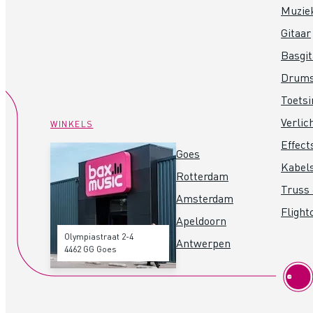
Muzie
Gitaar
Basgit
Drum
Toets
Verlic
WINKELS
Effect
Goes
Kabel
Rotterdam
Truss 
Amsterdam
Flight
Apeldoorn
Olympiastraat 2-4
Antwerpen
4462 GG Goes