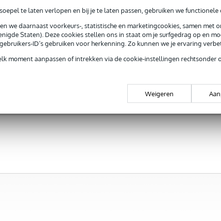
oepel te laten verlopen en bij je te laten passen, gebruiken we functionele 
sen we daarnaast voorkeurs-, statistische en marketingcookies, samen met 
nigde Staten). Deze cookies stellen ons in staat om je surfgedrag op en mog
e gebruikers-ID’s gebruiken voor herkenning. Zo kunnen we je ervaring verb
Sennheiser E
935 dynamische
elk moment aanpassen of intrekken via de cookie-instellingen rechtsonder 
zangmicrofoon
Adviesprijs
€ 199,-
Weigeren
Aan
€ 159,-