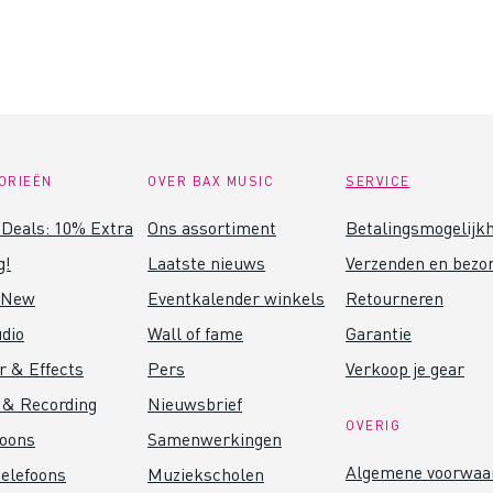
ORIEËN
OVER BAX MUSIC
SERVICE
Deals: 10% Extra
Ons assortiment
Betalingsmogelijk
g!
Laatste nieuws
Verzenden en bezo
 New
Eventkalender winkels
Retourneren
dio
Wall of fame
Garantie
r & Effects
Pers
Verkoop je gear
 & Recording
Nieuwsbrief
OVERIG
foons
Samenwerkingen
Algemene voorwaa
elefoons
Muziekscholen