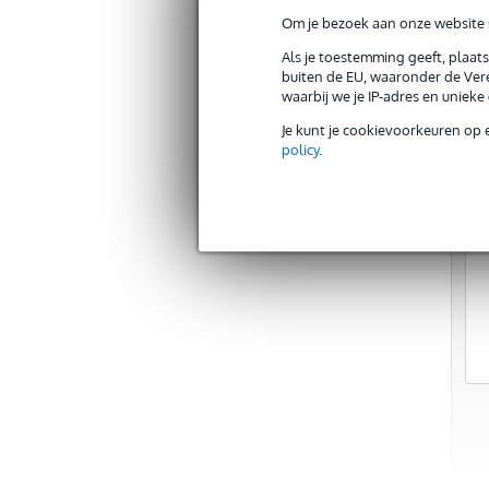
Nieuws
Om je bezoek aan onze website s
Events
Als je toestemming geeft, plaat
Zekerheidspakket
buiten de EU, waaronder de Vere
Blog
waarbij we je IP-adres en uniek
Vacatures
Je kunt je cookievoorkeuren op 
Advies
policy
.
Over Bax Music
Beoordeel ons