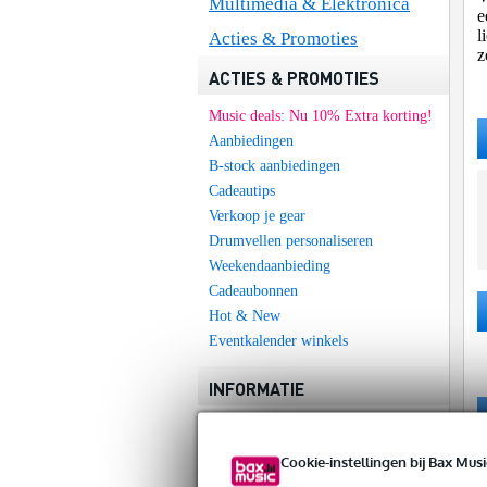
Multimedia & Elektronica
e
l
Acties & Promoties
z
ACTIES & PROMOTIES
Music deals: Nu 10% Extra korting!
Aanbiedingen
B-stock aanbiedingen
Cadeautips
Verkoop je gear
Drumvellen personaliseren
Weekendaanbieding
Cadeaubonnen
Hot & New
Eventkalender winkels
INFORMATIE
Nieuwste producten
Muziekwinkels
Cookie-instellingen bij Bax Musi
Klantenservice