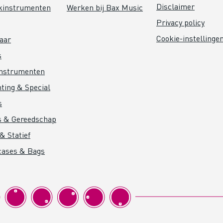
Disclaimer
kinstrumenten
Werken bij Bax Music
Privacy policy
Cookie-instellinge
aar
s
instrumenten
hting & Special
s
s & Gereedschap
& Statief
cases & Bags