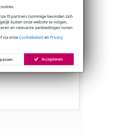
cookies.
onze 15 partners (sommige bevinden zich
elijk buiten onze website te volgen,
eteren en relevante aanbiedingen tonen.
of via onze
Cookiebeleid
en
Privacy
Accepteren
passen