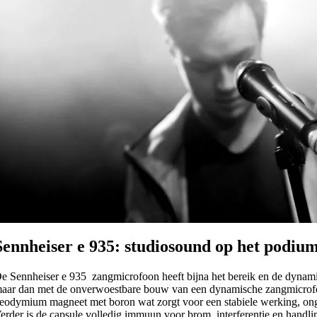
Sennheiser e 935: studiosound op het podiu
e Sennheiser e 935 zangmicrofoon heeft bijna het bereik en de dynam
aar dan met de onverwoestbare bouw van een dynamische zangmicrofo
eodymium magneet met boron wat zorgt voor een stabiele werking, onge
erder is de capsule volledig immuun voor brom, interferentie en handli