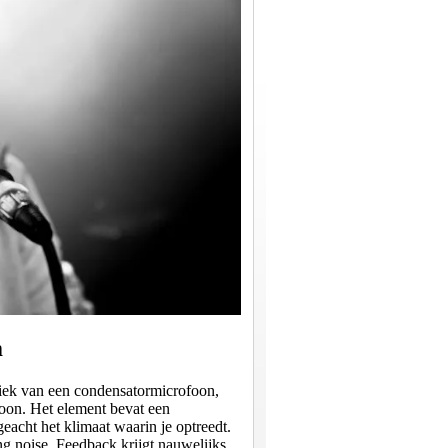
m
iek van een condensatormicrofoon,
on. Het element bevat een
acht het klimaat waarin je optreedt.
ng noise. Feedback krijgt nauwelijks