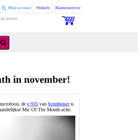
Mijn account
Winkels
Klantenservice
rug' garantie
nth in november!
gmicrofoon, de
e 935
van
Sennheiser
is
aandelijkse Mic Of The Month actie.