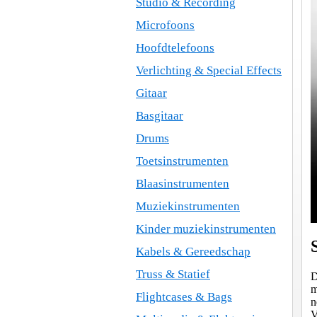
Studio & Recording
Microfoons
Hoofdtelefoons
Verlichting & Special Effects
Gitaar
Basgitaar
Drums
Toetsinstrumenten
Blaasinstrumenten
Muziekinstrumenten
Kinder muziekinstrumenten
Kabels & Gereedschap
Truss & Statief
D
m
Flightcases & Bags
n
V