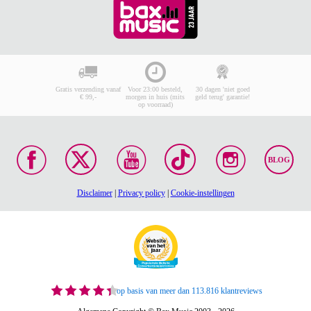
€ 1.626,-
TIJDELIJK IN
Adviesprijs
€ 1.830,-
PRIJS
Naam
VERLAAGD
Op voorraad
E-mailadres
In mijn winkelwagen
Je reactie
(min.10, max.10000 tekens)
Gratis verzending vanaf
Voor 23:00 besteld,
30 dagen 'niet goed
€ 99,-
morgen in huis (mits
geld terug' garantie!
op voorraad)
Geschreven tekens:
0
BLOG
Plaats je reactie
Disclaimer
|
Privacy policy
|
Cookie-instellingen
op basis van meer dan 113.816 klantreviews