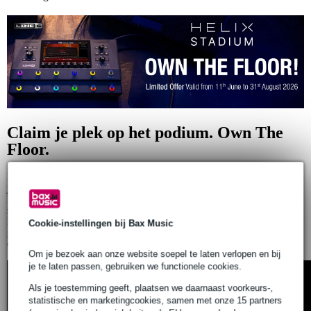
Claim je plek op het podium. Own The
Floor.
Het festivalseizoen staat voor de deur, dus dit is hét moment om
jouw sound naar een hoger niveau te tillen. Tijdens de Own The
Floor campagne scoor je de
Helix Stadium Floor
tijdelijk voor een
speciale actieprijs. Van 11 juni t/m 31 augustus 2026 staat dit
krachtige multi‑effect in de spotlights. Een mooie kans voor
Cookie-instellingen bij Bax Music
gitaristen die klaar zijn om hun tone naar een hoger niveau te tillen,
of je nu live speelt, opneemt of thuis nieuwe ideeën uitwerkt.
Om je bezoek aan onze website soepel te laten verlopen en bij
je te laten passen, gebruiken we functionele cookies.
Als je toestemming geeft, plaatsen we daarnaast voorkeurs-,
statistische en marketingcookies, samen met onze 15 partners