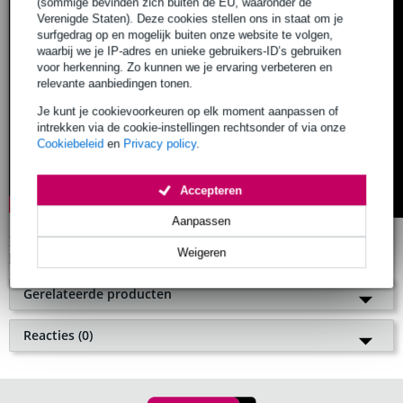
(sommige bevinden zich buiten de EU, waaronder de
Verenigde Staten). Deze cookies stellen ons in staat om je
surfgedrag op en mogelijk buiten onze website te volgen,
waarbij we je IP-adres en unieke gebruikers-ID’s gebruiken
voor herkenning. Zo kunnen we je ervaring verbeteren en
relevante aanbiedingen tonen.
Je kunt je cookievoorkeuren op elk moment aanpassen of
intrekken via de cookie-instellingen rechtsonder of via onze
Cookiebeleid
en
Privacy policy
.
Accepteren
Aanpassen
Houd de productpagina in de gaten voor actuele levertijden en
Weigeren
prijzen.
Gerelateerde producten
1 review
Extra
voordeel
Reacties (0)
Line 6 Helix Stadium Floor multi-
Plaats als eerste een reactie
Je waardering
effect processor