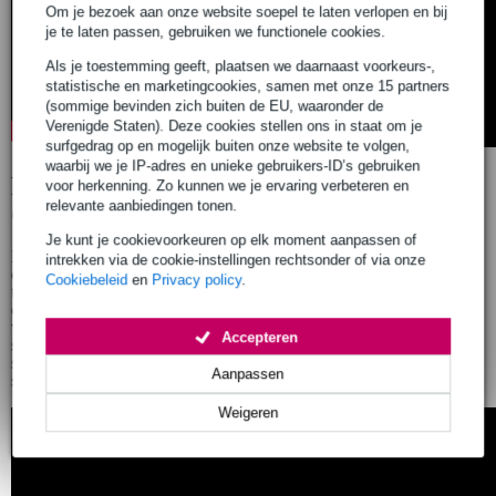
Om je bezoek aan onze website soepel te laten verlopen en bij
je te laten passen, gebruiken we functionele cookies.
Als je toestemming geeft, plaatsen we daarnaast voorkeurs-,
statistische en marketingcookies, samen met onze 15 partners
(sommige bevinden zich buiten de EU, waaronder de
Verenigde Staten). Deze cookies stellen ons in staat om je
surfgedrag op en mogelijk buiten onze website te volgen,
waarbij we je IP-adres en unieke gebruikers-ID’s gebruiken
Realistische speelervaring voor elke
voor herkenning. Zo kunnen we je ervaring verbeteren en
relevante aanbiedingen tonen.
drummer
Je kunt je cookievoorkeuren op elk moment aanpassen of
De vier dual‑layer mesh pads bieden een natuurlijke rebound die
intrekken via de cookie-instellingen rechtsonder of via onze
dicht bij een akoestisch drumstel ligt. De dual‑zone snare maakt
Cookiebeleid
en
Privacy policy
.
technieken zoals rimshots en cross‑sticks mogelijk, wat de
expressiviteit vergroot. De rubberen cymbal pads reageren snel en
voelen vertrouwd aan, waardoor beginners meteen een muzikale
Accepteren
speelervaring krijgen. De combinatie van realistisch speelgevoel en
stille werking maakt de eRoadshow geschikt voor zowel nieuwe
Aanpassen
spelers als gevorderden die een compacte oefenset zoeken.
Weigeren