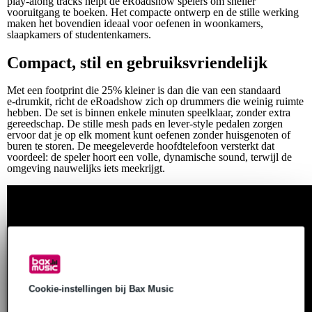
play‑along tracks helpt de eRoadshow spelers om sneller
vooruitgang te boeken. Het compacte ontwerp en de stille werking
maken het bovendien ideaal voor oefenen in woonkamers,
slaapkamers of studentenkamers.
Compact, stil en gebruiksvriendelijk
Met een footprint die 25% kleiner is dan die van een standaard
e‑drumkit, richt de eRoadshow zich op drummers die weinig ruimte
hebben. De set is binnen enkele minuten speelklaar, zonder extra
gereedschap. De stille mesh pads en lever‑style pedalen zorgen
ervoor dat je op elk moment kunt oefenen zonder huisgenoten of
buren te storen. De meegeleverde hoofdtelefoon versterkt dat
voordeel: de speler hoort een volle, dynamische sound, terwijl de
omgeving nauwelijks iets meekrijgt.
Cookie-instellingen bij Bax Music