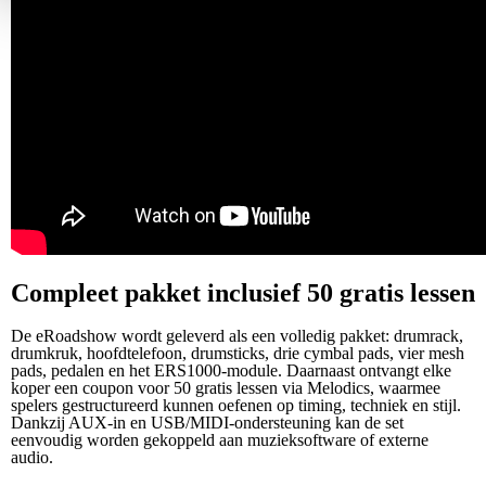
Compleet pakket inclusief 50 gratis lessen
De eRoadshow wordt geleverd als een volledig pakket: drumrack,
drumkruk, hoofdtelefoon, drumsticks, drie cymbal pads, vier mesh
pads, pedalen en het ERS1000‑module. Daarnaast ontvangt elke
koper een coupon voor 50 gratis lessen via Melodics, waarmee
spelers gestructureerd kunnen oefenen op timing, techniek en stijl.
Dankzij AUX‑in en USB/MIDI‑ondersteuning kan de set
eenvoudig worden gekoppeld aan muzieksoftware of externe
audio.