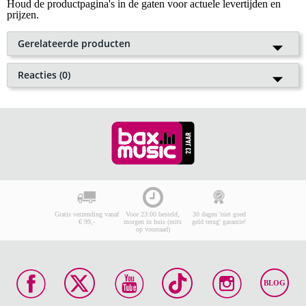
Houd de productpagina's in de gaten voor actuele levertijden en
prijzen.
Gerelateerde producten
Pearl ERS-1000 eRoadshow
Reacties (0)
Electronic Drum Set starterset
Plaats als eerste een reactie
elektronisch drumstel
Je waardering
€ 399,-
Adviesprijs
€ 442,-
🔥HOT & NEW
Naam
Op voorraad bij de leverancier
E-mailadres
In mijn winkelwagen
Je reactie
(min.10, max.10000 tekens)
Gratis verzending vanaf
Voor 23:00 besteld,
30 dagen 'niet goed
€ 99,-
morgen in huis (mits
geld terug' garantie!
op voorraad)
Geschreven tekens:
0
BLOG
Plaats je reactie