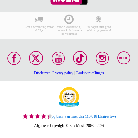
Op voorraad bij de leverancier
E-mailadres
In mijn winkelwagen
Je reactie
(min.10, max.10000 tekens)
Gratis verzending vanaf
Voor 23:00 besteld,
30 dagen 'niet goed
€ 99,-
morgen in huis (mits
geld terug' garantie!
op voorraad)
Geschreven tekens:
0
BLOG
Plaats je reactie
Disclaimer
|
Privacy policy
|
Cookie-instellingen
op basis van meer dan 113.816 klantreviews
Algemene Copyright © Bax Music 2003 - 2026