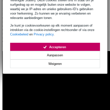
Verenigde Staten). Deze cookies stellen ons in staat om je
surfgedrag op en mogelijk buiten onze website te volgen,
waarbij we je IP-adres en unieke gebruikers-ID’s gebruiken
De Audix i5 heeft een dynamisch bereik van 50 Hz - 16 Khz en dit
zorgt, naast de veelzijdigheid aan toepassingen, er mede voor dat u
voor herkenning. Zo kunnen we je ervaring verbeteren en
een natuurlijk, helder geluid krijgt. Dit betekent dat u
relevante aanbiedingen tonen.
niet afhankelijk bent van equalizing of verdere
aanpassingen. U krijgt direct het geluid dat u wenst. Daarnaast heeft
Je kunt je cookievoorkeuren op elk moment aanpassen of
de microfoon een gegoten zinken behuizing en een deukbestendige
intrekken via de cookie-instellingen rechtsonder of via onze
stalen gril, zodat hij tegen een stootje kan. De vergulde XLR-
Cookiebeleid
en
Privacy policy
.
aansluiting zorgt voor een niet alledaagse fraaie afwerking. U krijgt
een hoge kwaliteit microfoonclip en draagtas meegeleverd bij de
i5.
Accepteren
Aanpassen
Weigeren