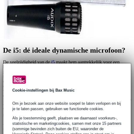
De i5: dé ideale dynamische microfoon?
De veelzijdigheid van de
i5
maakt hem aantrekkelijk voor een
breed publiek. Zo is hij in te zetten voor vocalen, het opnemen van
gitaar, bas en zelfs percussie, blaas- en strijkinstrumenten! Hij is
uitgerust met een VLM-(Very Low Mass) membraan dat zorgt voor
een natuurlijk, accuraat geluid. Gecombineerd met zijn cardioïde
opnamepatroon, maakt dit hem niet alleen zeer geschikt voor veel
Cookie-instellingen bij Bax Music
verschillende toepassingen, het zorgt er mede voor dat
omgevingsgeluid en feedback tot een minimum beperkt worden.
Indrukwekkend is ook een maximale SPL van 140 dB zonder dat er
Om je bezoek aan onze website soepel te laten verlopen en bij
vervorming optreedt! Door het gepatenteerde
je te laten passen, gebruiken we functionele cookies.
'CabGrabber' bevestigingssysteem is het monteren van de
microfoon op versterkers en cabinets geen enkel probleem!
Als je toestemming geeft, plaatsen we daarnaast voorkeurs-,
statistische en marketingcookies, samen met onze 15 partners
​Breed dynamisch bereik en
(sommige bevinden zich buiten de EU, waaronder de
deukbestendige behuizing