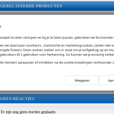
GERELATEERDE PRODUCTEN
c
oepel te laten verlopen en bij je te laten passen, gebruiken we functionele 
sen we daarnaast voorkeurs-, statistische en marketingcookies, samen met 
Korg DS-DAC-
nigde Staten). Deze cookies stellen ons in staat om je surfgedrag op en mog
10R DA/AD-
e gebruikers-ID’s gebruiken voor herkenning. Zo kunnen we je ervaring verb
converter en
recorder
elk moment aanpassen of intrekken via de cookie-instellingen rechtsonder 
Adviesprijs
€ 925,-
€ 695,-
Weigeren
Aan
GEEN REACTIES
Er zijn nog geen reacties geplaatst.