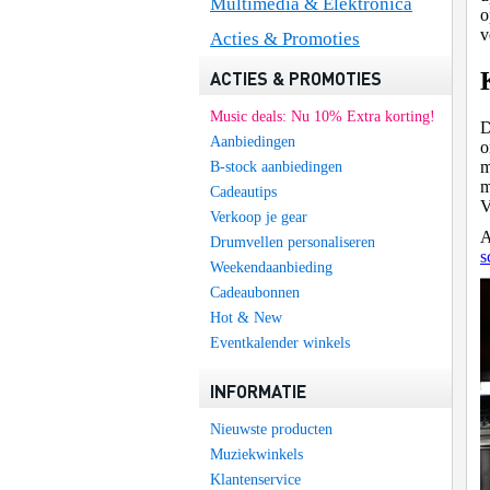
Multimedia & Elektronica
o
v
Acties & Promoties
ACTIES & PROMOTIES
Music deals: Nu 10% Extra korting!
D
Aanbiedingen
o
m
B-stock aanbiedingen
m
Cadeautips
V
Verkoop je gear
A
Drumvellen personaliseren
s
Weekendaanbieding
Cadeaubonnen
Hot & New
Eventkalender winkels
INFORMATIE
Nieuwste producten
Muziekwinkels
Klantenservice