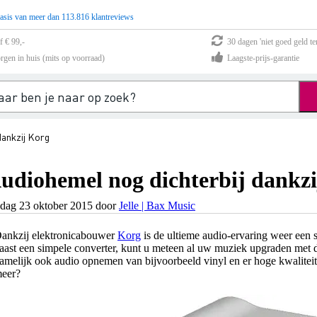
asis van meer dan 113.816 klantreviews
f € 99,-
30 dagen 'niet goed geld te
rgen in huis (mits op voorraad)
Laagste-prijs-garantie
dankzij Korg
udiohemel nog dichterbij dankz
jdag 23 oktober 2015 door
Jelle | Bax Music
ankzij elektronicabouwer
Korg
is de ultieme audio-ervaring weer een 
aast een simpele converter, kunt u meteen al uw muziek upgraden me
amelijk ook audio opnemen van bijvoorbeeld vinyl en er hoge kwalitei
eer?