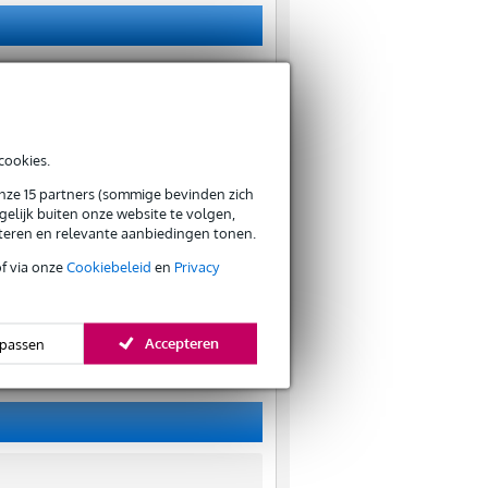
cookies.
onze 15 partners (sommige bevinden zich
elijk buiten onze website te volgen,
eteren en relevante aanbiedingen tonen.
of via onze
Cookiebeleid
en
Privacy
Accepteren
passen