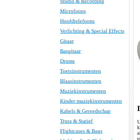
Studio & Recording
Microfoons
Hoofdtelefoons
Verlichting & Special Effects
Gitaar
Basgitaar
Drums
Toetsinstrumenten
Blaasinstrumenten
Muziekinstrumenten
Kinder muziekinstrumenten
Kabels & Gereedschap
Truss & Statief
U
k
Flightcases & Bags
a
u