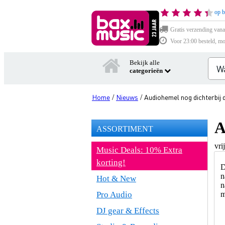
op b
Gratis verzending vana
Voor 23:00 besteld, mo
Bekijk alle
categorieën
Home
Nieuws
Audiohemel nog dichterbij 
/
/
A
ASSORTIMENT
vri
Music Deals: 10% Extra
korting!
D
n
Hot & New
n
Pro Audio
m
DJ gear & Effects