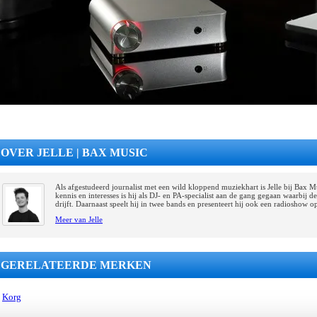
OVER JELLE | BAX MUSIC
Als afgestudeerd journalist met een wild kloppend muziekhart is Jelle bij Bax 
kennis en interesses is hij als DJ- en PA-specialist aan de gang gegaan waarbij
drijft. Daarnaast speelt hij in twee bands en presenteert hij ook een radioshow 
Meer van Jelle
GERELATEERDE MERKEN
Korg