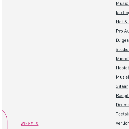
Music 
kortin
Hot &
Pro Au
DJ gea
Studio
Micro
Hoofdt
Muzie
Gitaar
Basgit
Drum
Toets
Verlic
WINKELS