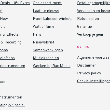
Deals: 10% Extra
Ons assortiment
Betalingsmogelijk
g!
Laatste nieuws
Verzenden en bezo
 New
Eventkalender winkels
Retourneren
dio
Wall of fame
Garantie
r & Effects
Pers
Verkoop je gear
 & Recording
Nieuwsbrief
OVERIG
foons
Samenwerkingen
Algemene voorwaa
elefoons
Muziekscholen
Disclaimer
kinstrumenten
Werken bij Bax Music
Privacy policy
Cookie-instellinge
aar
s
instrumenten
hting & Special