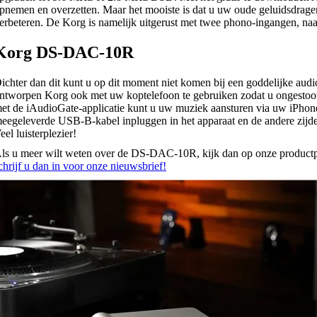
pnemen en overzetten. Maar het mooiste is dat u uw oude geluidsdragers
erbeteren. De Korg is namelijk uitgerust met twee phono-ingangen, na
Korg DS-DAC-10R
ichter dan dit kunt u op dit moment niet komen bij een goddelijke audio
ntworpen Korg ook met uw koptelefoon te gebruiken zodat u ongestoo
et de iAudioGate-applicatie kunt u uw muziek aansturen via uw iPhone.
eegeleverde USB-B-kabel inpluggen in het apparaat en de andere zijd
eel luisterplezier!
ls u meer wilt weten over de DS-DAC-10R, kijk dan op onze productpa
chrijf u dan in voor onze nieuwsbrief!