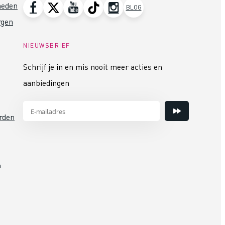
heden
BLOG
rgen
NIEUWSBRIEF
Schrijf je in en mis nooit meer acties en
aanbiedingen
rden
n