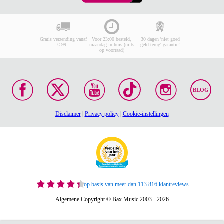
Gratis verzending vanaf
Voor 23:00 besteld,
30 dagen 'niet goed
€ 99,-
maandag in huis (mits
geld terug' garantie!
op voorraad)
BLOG
Disclaimer
|
Privacy policy
|
Cookie-instellingen
op basis van meer dan 113.816 klantreviews
Algemene Copyright © Bax Music 2003 - 2026