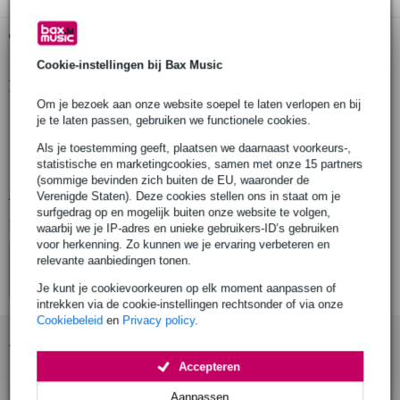
Gratis ophalen in de winkel
Cookie-instellingen bij Bax Music
Productinformatie
Om je bezoek aan onze website soepel te laten verlopen en bij
producttype: muziekstandaard shelf extender / bladverbreder
je te laten passen, gebruiken we functionele cookies.
kleur: grijs
Als je toestemming geeft, plaatsen we daarnaast voorkeurs-,
materiaal: kunststof (plastic)
statistische en marketingcookies, samen met onze 15 partners
(sommige bevinden zich buiten de EU, waaronder de
Bekijk alle productspecificaties
Verenigde Staten). Deze cookies stellen ons in staat om je
surfgedrag op en mogelijk buiten onze website te volgen,
Bekijk ook eens (4)
waarbij we je IP-adres en unieke gebruikers-ID’s gebruiken
voor herkenning. Zo kunnen we je ervaring verbeteren en
relevante aanbiedingen tonen.
Je kunt je cookievoorkeuren op elk moment aanpassen of
intrekken via de cookie-instellingen rechtsonder of via onze
Cookiebeleid
en
Privacy policy
.
Accessoires (6)
Accepteren
Aanpassen