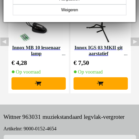
Weigeren
Innox MB 10 lessenaar
Innox IGS 03 MKII git
I
lamp
aarstatief
€ 4,28
€ 7,50
€
Op voorraad
Op voorraad
+
+
Wittner 963031 muziekstandaard legvlak-vergroter
Artikelnr:
9000-0152-4654