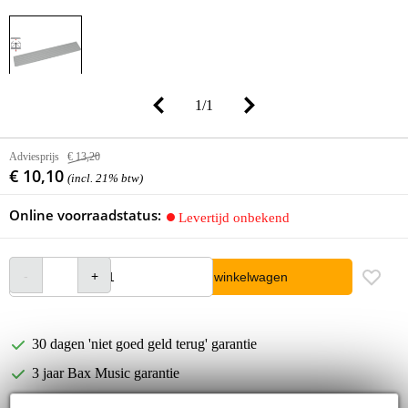
1
/
1
Adviesprijs
€ 13,20
€ 10,10
(incl. 21% btw)
Online voorraadstatus:
Levertijd onbekend
In winkelwagen
30 dagen 'niet goed geld terug' garantie
3 jaar Bax Music garantie