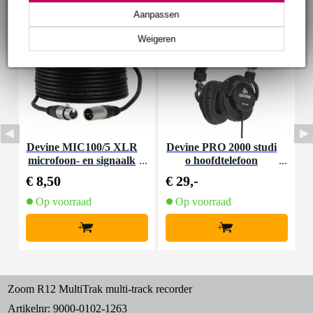
Aanpassen
Weigeren
Devine MIC100/5 XLR
Devine PRO 2000 studi
D
microfoon- en signaalk
o hoofdtelefoon
abel 5 meter
€ 8,50
€ 29,-
€
Op voorraad
Op voorraad
+
+
Zoom R12 MultiTrak multi-track recorder
Artikelnr:
9000-0102-1263