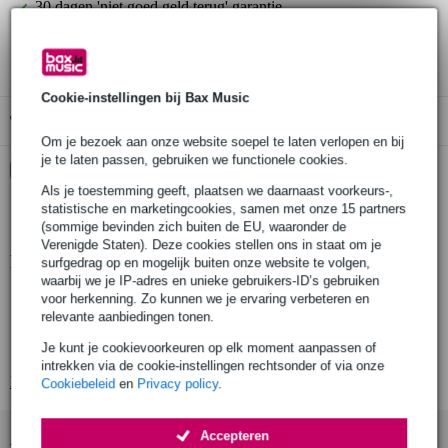
30 dagen 'niet goed geld terug' garantie
3 jaar Bax Music garantie
Cookie-instellingen bij Bax Music
Gratis ophalen in de winkel
Om je bezoek aan onze website soepel te laten verlopen en bij
je te laten passen, gebruiken we functionele cookies.
Kies nu voor 2 jaar extra Bax Music garantie en meer
voordelen
Als je toestemming geeft, plaatsen we daarnaast voorkeurs-,
statistische en marketingcookies, samen met onze 15 partners
€ 12,60 eenmalig
(sommige bevinden zich buiten de EU, waaronder de
Verenigde Staten). Deze cookies stellen ons in staat om je
Productinformatie
surfgedrag op en mogelijk buiten onze website te volgen,
waarbij we je IP-adres en unieke gebruikers-ID’s gebruiken
Zoom R12
voor herkenning. Zo kunnen we je ervaring verbeteren en
relevante aanbiedingen tonen.
multi-track recorder
Je kunt je cookievoorkeuren op elk moment aanpassen of
2.4 inch kleren touch screen
intrekken via de cookie-instellingen rechtsonder of via onze
Bekijk alle productspecificaties
Cookiebeleid
en
Privacy policy
.
Accepteren
Accessoires (11)