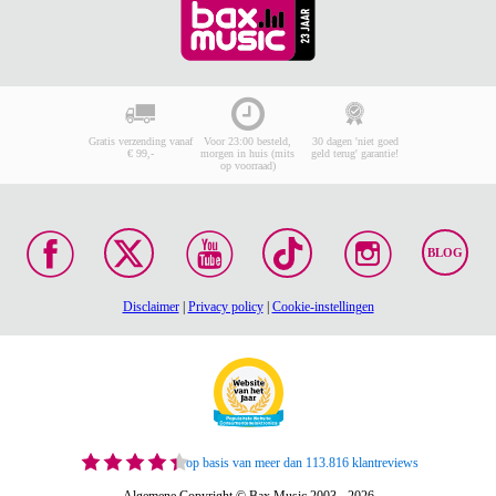
Gratis verzending vanaf
Voor 23:00 besteld,
30 dagen 'niet goed
€ 99,-
morgen in huis (mits
geld terug' garantie!
op voorraad)
BLOG
Disclaimer
|
Privacy policy
|
Cookie-instellingen
op basis van meer dan 113.816 klantreviews
Algemene Copyright © Bax Music 2003 - 2026