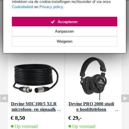
intrekken via de cookie-instellingen rechtsonder of via onze
Cookiebeleid
en
Privacy policy
.
Accepteren
Aanpassen
Accessoires (26)
Weigeren
Devine MIC100/5 XLR
Devine PRO 2000 studi
D
microfoon- en signaalk
o hoofdtelefoon
abel 5 meter
€ 8,50
€ 29,-
€
Op voorraad
Op voorraad