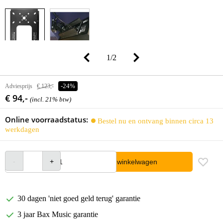
1
/
2
Adviesprijs
€ 123,-
-24%
€ 94,-
(incl. 21% btw)
Online voorraadstatus:
Bestel nu en ontvang binnen circa 13
werkdagen
In winkelwagen
30 dagen 'niet goed geld terug' garantie
3 jaar Bax Music garantie