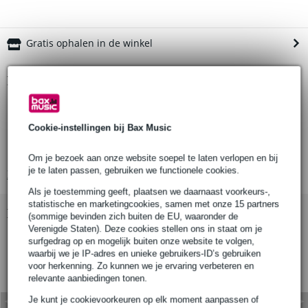
Gratis ophalen in de winkel
Productinformatie
adapterplaat
geschikt in combinatie met Triad-Orbit SM-UM1 universele
Cookie-instellingen bij Bax Music
muurbeugel
geschikt voor het ophangen van Kali Audio LP6 studiomonitoren
Om je bezoek aan onze website soepel te laten verlopen en bij
je te laten passen, gebruiken we functionele cookies.
Bekijk alle productspecificaties
Als je toestemming geeft, plaatsen we daarnaast voorkeurs-,
statistische en marketingcookies, samen met onze 15 partners
Bekijk ook eens (2)
(sommige bevinden zich buiten de EU, waaronder de
Verenigde Staten). Deze cookies stellen ons in staat om je
surfgedrag op en mogelijk buiten onze website te volgen,
waarbij we je IP-adres en unieke gebruikers-ID’s gebruiken
voor herkenning. Zo kunnen we je ervaring verbeteren en
relevante aanbiedingen tonen.
Je kunt je cookievoorkeuren op elk moment aanpassen of