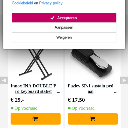
Cookiebeleid
en
Privacy policy
.
Bekijk alle productspecificaties
Accepteren
Accessoires (14)
Aanpassen
Weigeren
Innox INA DOUBLE P
Fazley SP-1 sustain ped
I
ro keyboard statief
aal
a
€ 29,-
€ 17,50
€
Op voorraad
Op voorraad
+
+