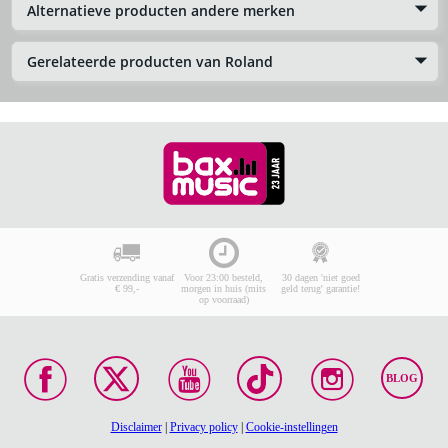
Alternatieve producten andere merken
Gerelateerde producten van Roland
Gratis verzending vanaf
Voor 23:00 besteld,
30 dagen 'niet goed
€ 99,-
morgen in huis (mits
geld terug' garantie!
op voorraad)
BLOG
Disclaimer
|
Privacy policy
|
Cookie-instellingen