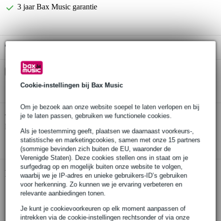
3 jaar Bax Music garantie
Gratis ophalen in de winkel
Kies nu voor 2 jaar extra Bax Music garantie en meer
voordelen
Cookie-instellingen bij Bax Music
€ 9,- eenmalig
Om je bezoek aan onze website soepel te laten verlopen en bij
Roland A-49BK Midi-keyboard zwart
je te laten passen, gebruiken we functionele cookies.
Twijfel je of de
bij je
past? Doe de check.
Als je toestemming geeft, plaatsen we daarnaast voorkeurs-,
Start de check
statistische en marketingcookies, samen met onze 15 partners
(sommige bevinden zich buiten de EU, waaronder de
Verenigde Staten). Deze cookies stellen ons in staat om je
surfgedrag op en mogelijk buiten onze website te volgen,
Productinformatie
waarbij we je IP-adres en unieke gebruikers-ID’s gebruiken
voor herkenning. Zo kunnen we je ervaring verbeteren en
MIDI-keyboard
relevante aanbiedingen tonen.
kleur: zwart
Je kunt je cookievoorkeuren op elk moment aanpassen of
49 aanslaggevoelige toetsen, normaal formaat
intrekken via de cookie-instellingen rechtsonder of via onze