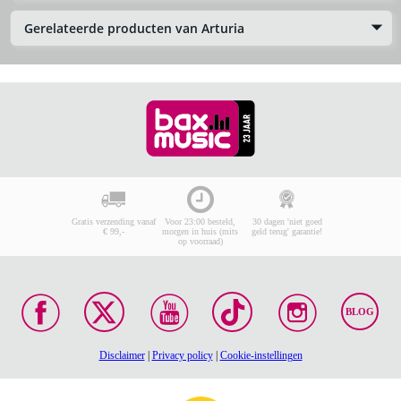
Gerelateerde producten van Arturia
Gratis verzending vanaf
Voor 23:00 besteld,
30 dagen 'niet goed
€ 99,-
morgen in huis (mits
geld terug' garantie!
op voorraad)
BLOG
Disclaimer
|
Privacy policy
|
Cookie-instellingen