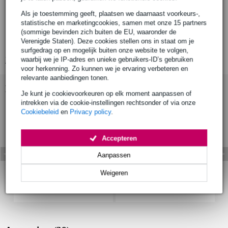
meegeleverde software:
Als je toestemming geeft, plaatsen we daarnaast voorkeurs-,
Ableton Live Lite
statistische en marketingcookies, samen met onze 15 partners
UVI Model D
(sommige bevinden zich buiten de EU, waaronder de
Verenigde Staten). Deze cookies stellen ons in staat om je
Native Instruments The Gentleman
surfgedrag op en mogelijk buiten onze website te volgen,
waarbij we je IP-adres en unieke gebruikers-ID’s gebruiken
Bekijk alle productspecificaties
voor herkenning. Zo kunnen we je ervaring verbeteren en
relevante aanbiedingen tonen.
Bekijk ook eens (4)
Je kunt je cookievoorkeuren op elk moment aanpassen of
intrekken via de cookie-instellingen rechtsonder of via onze
Cookiebeleid
en
Privacy policy
.
Accepteren
Aanpassen
Weigeren