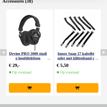
Accessoires (38)
Devine PRO 2000 studi
Innox Snap 27 kabelbi
D
o hoofdtelefoon
nder met klittenband s
mal zwart (10 stuks)
€ 29,-
€ 5,50
€
Op voorraad
Op voorraad
+
+