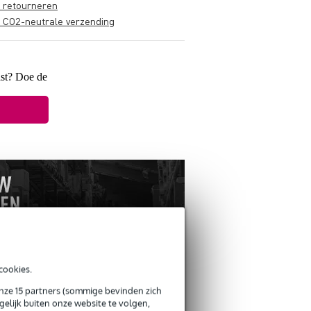
s retourneren
s CO2-neutrale verzending
ast? Doe de
cookies.
onze 15 partners (sommige bevinden zich
ANDEREN KOCHTEN OOK
elijk buiten onze website te volgen,