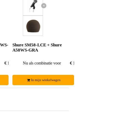
+
8WS-
Shure SM58-LCE + Shure
A58WS-GRA
€ 124,90
Nu als combinatie voor
€ 115,90
In mijn winkelwagen