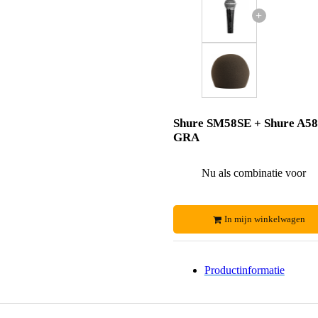
+
Shure SM58SE + Shure A5
GRA
Nu als combinatie voor
In mijn winkelwagen
Productinformatie