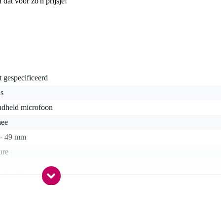
 dat voor zo'n prijsje!
t gespecificeerd
js
ndheld microfoon
nee
 - 49 mm
ure
huimrubber
gr