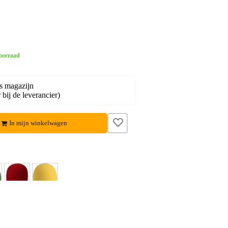
oorraad
s magazijn
bij de leverancier)
In mijn winkelwagen