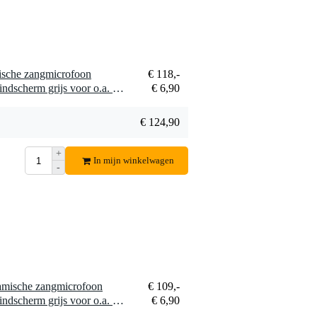
sche zangmicrofoon
€ 118,-
1 x Shure A58WS-GRA windscherm grijs voor o.a. SM58
€ 6,90
€ 124,90
+
In mijn winkelwagen
-
mische zangmicrofoon
€ 109,-
1 x Shure A58WS-GRA windscherm grijs voor o.a. SM58
€ 6,90