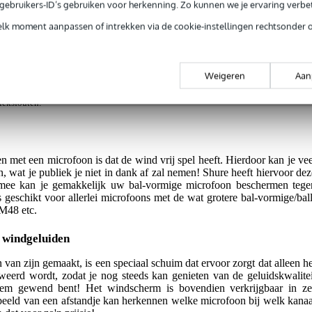
e gebruikers-ID’s gebruiken voor herkenning. Zo kunnen we je ervaring verb
voor o.a. SM58
elk moment aanpassen of intrekken via de cookie-instellingen rechtsonder 
Weigeren
Aan
g je alleen garantie op fabrieksfouten.
rieksfouten.
n met een microfoon is dat de wind vrij spel heeft. Hierdoor kan je vee
n, wat je publiek je niet in dank af zal nemen! Shure heeft hiervoor dez
ee kan je gemakkelijk uw bal-vormige microfoon beschermen tege
 geschikt voor allerlei microfoons met de wat grotere bal-vormige/ball
M48 etc.
 windgeluiden
an zijn gemaakt, is een speciaal schuim dat ervoor zorgt dat alleen he
eweerd wordt, zodat je nog steeds kan genieten van de geluidskwalitei
 hem gewend bent! Het windscherm is bovendien verkrijgbaar in ze
orbeeld van een afstandje kan herkennen welke microfoon bij welk kanaa