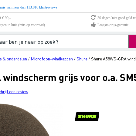
asis van meer dan 113.816 klantreviews
f € 99,-
30 dagen 'niet goed geld te
rgen in huis (mits op voorraad)
Laagste-prijs-garantie
s & onderdelen
Microfoon-windkappen
Shure
Shure A58WS-GRA windsc
/
/
/
windscherm grijs voor o.a. SM
chrijf een review