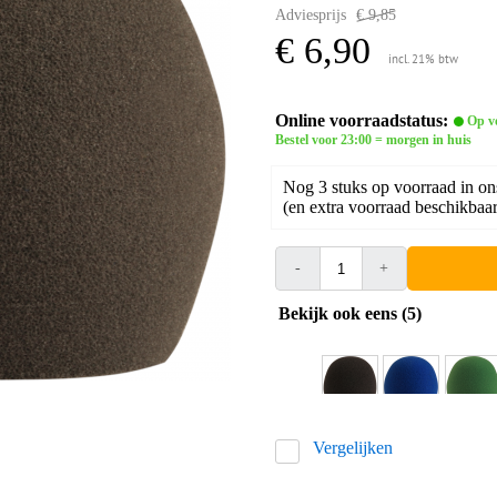
Adviesprijs
€ 9,85
€ 6,90
incl. 21% btw
Online voorraadstatus:
Op v
Bestel voor 23:00 = morgen in huis
Nog 3 stuks op voorraad in on
(en extra voorraad beschikbaar 
-
+
Bekijk ook eens (5)
Vergelijken