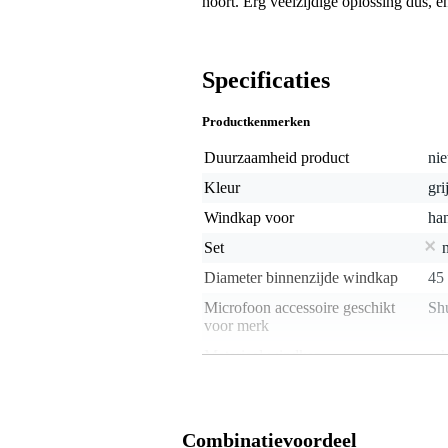
hoort. Erg veelzijdige oplossing dus, en
Specificaties
Productkenmerken
Duurzaamheid product
nie
Kleur
gri
Windkap voor
ha
Set
Diameter binnenzijde windkap
45
Microfoon accessoire geschikt
Sh
voor merk
Materiaal windkap
sc
Gewicht en afmetingen inclusief verpakking
Gewicht
70 
Combinatievoordeel
(incl. verpakking)