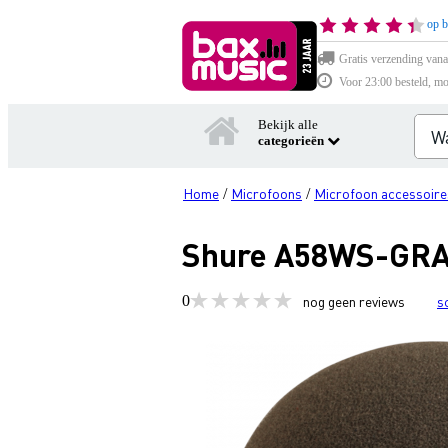
op b
Gratis verzending vana
Voor 23:00 besteld, mo
Bekijk alle
categorieën
Home
Microfoons
Microfoon accessoire
/
/
Shure A58WS-GRA 
0
nog geen reviews
s