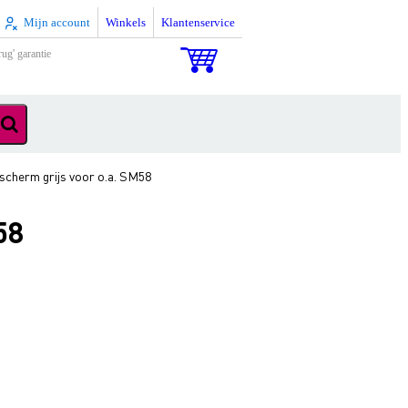
Mijn account
Winkels
Klantenservice
rug' garantie
herm grijs voor o.a. SM58
58