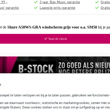
 99,-
3 jaar Bax Music garantie
Grati
ug' garantie
Laagste-prijs-garantie
Grati
of de
Shure A58WS-GRA windscherm grijs voor o.a. SM58
bij je p
Start de check
c
oepel te laten verlopen en bij je te laten passen, gebruiken we functionele 
sen we daarnaast voorkeurs-, statistische en marketingcookies, samen met 
nigde Staten). Deze cookies stellen ons in staat om je surfgedrag op en mog