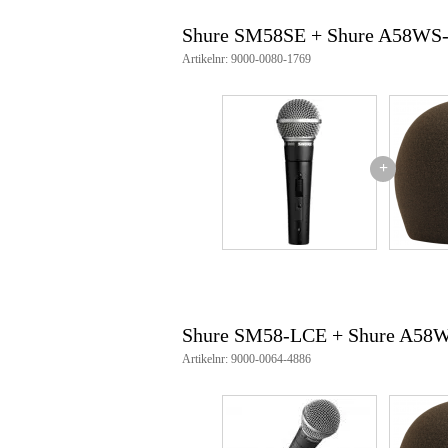
Afmeting
18,
(incl. verpakking)
Shure SM58SE + Shure A58W
Productspecificaties
Artikelnr: 9000-0080-1769
beschermt tegen pop en tikgelu
geschikt voor alle microfoons 
verkrijgbaar in zes verschillende
kleur: grijs
hoogte buitenmaat: 6,9 cm
+
breedte buitenmaat: 5,6 cm
hoogte binnenmaat: 4,5 cm
breedte binnenmaat: 4,5 cm
Shure SM58-LCE + Shure A5
Artikelnr: 9000-0064-4886