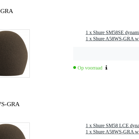
5 x 13,2 x 5,6 cm
S-GRA
iden van adem en wind
1 x Shure SM58SE dynami
met een balvormige kop, zoals de SM58, Beta 58A, SM48 etc.
 kleuren
Op voorraad
8WS-GRA
1 x Shure SM58 LCE dyna