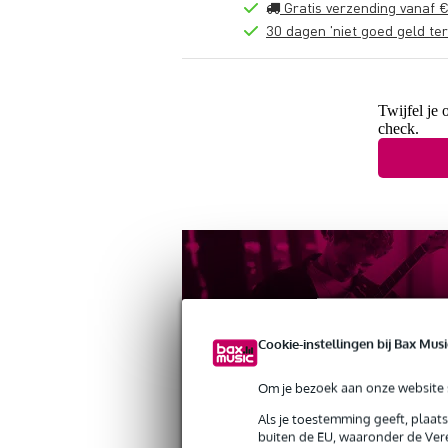
Gratis verzending vanaf €
30 dagen 'niet goed geld ter
Twijfel je 
check.
Cookie-instellingen bij Bax Musi
Om je bezoek aan onze website s
Als je toestemming geeft, plaat
Productinformatie
Reviews
(0)
buiten de EU, waaronder de Vere