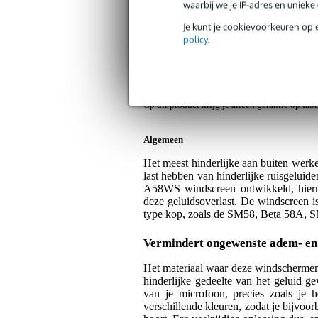
waarbij we je IP-adres en uniek
Shure A58WS-GRA windscherm grijs 
Je kunt je cookievoorkeuren op 
Artikelnr:
TM-A58WS-GRA
policy
.
Servicebelofte
Bax Music Garantie
: Op dit product krij
Op dit product krijg je alleen garantie op fab
Algemeen
Het meest hinderlijke aan buiten werke
last hebben van hinderlijke ruisgeluide
A58WS windscreen ontwikkeld, hierm
deze geluidsoverlast. De windscreen is
type kop, zoals de SM58, Beta 58A, S
Vermindert ongewenste adem- en
Het materiaal waar deze windschermen v
hinderlijke gedeelte van het geluid g
van je microfoon, precies zoals je
verschillende kleuren, zodat je bijvo