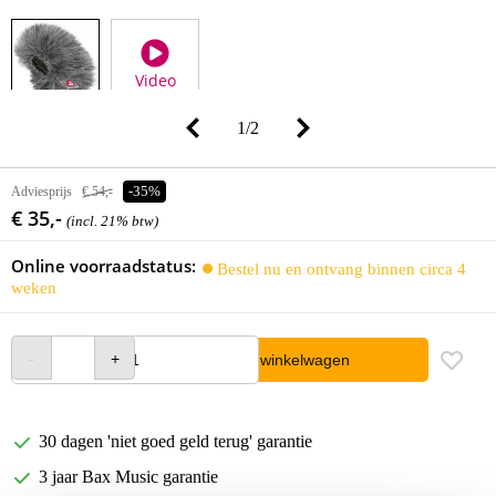
Video
1
/
2
Adviesprijs
€ 54,-
-35%
€ 35,-
(incl. 21% btw)
Online voorraadstatus:
Bestel nu en ontvang binnen circa 4
weken
In winkelwagen
30 dagen 'niet goed geld terug' garantie
3 jaar Bax Music garantie