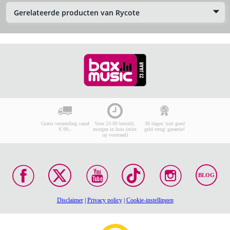
Gerelateerde producten van Rycote
Gratis verzending vanaf
Voor 23:00 besteld,
30 dagen 'niet goed
€ 99,-
morgen in huis (mits
geld terug' garantie!
op voorraad)
BLOG
Disclaimer
|
Privacy policy
|
Cookie-instellingen