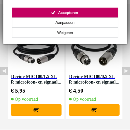
Accessoires (5)
Accepteren
Aanpassen
Weigeren
Devine MIC100/1.5 XL
Devine MIC100/0.5 XL
P
R microfoon- en signaal
R microfoon- en signaal
kabel 1.5 meter
kabel 0.5 meter
€ 5,95
€ 4,50
€
Op voorraad
Op voorraad
+
+