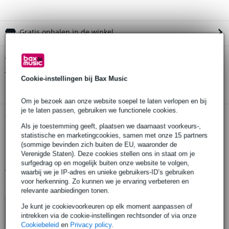
Gratis ophalen in de winkel
Rycote Mini Windjammer voor Zoom H1
Twijfel je of de
bij
je past? Doe de check.
Cookie-instellingen bij Bax Music
Start de check
Om je bezoek aan onze website soepel te laten verlopen en bij
je te laten passen, gebruiken we functionele cookies.
Productinformatie
Als je toestemming geeft, plaatsen we daarnaast voorkeurs-,
statistische en marketingcookies, samen met onze 15 partners
windkap
(sommige bevinden zich buiten de EU, waaronder de
geschikt voor de Zoom H1
Verenigde Staten). Deze cookies stellen ons in staat om je
surfgedrag op en mogelijk buiten onze website te volgen,
Bekijk alle productspecificaties
waarbij we je IP-adres en unieke gebruikers-ID’s gebruiken
voor herkenning. Zo kunnen we je ervaring verbeteren en
Bekijk ook eens (4)
relevante aanbiedingen tonen.
Je kunt je cookievoorkeuren op elk moment aanpassen of
intrekken via de cookie-instellingen rechtsonder of via onze
Cookiebeleid
en
Privacy policy
.